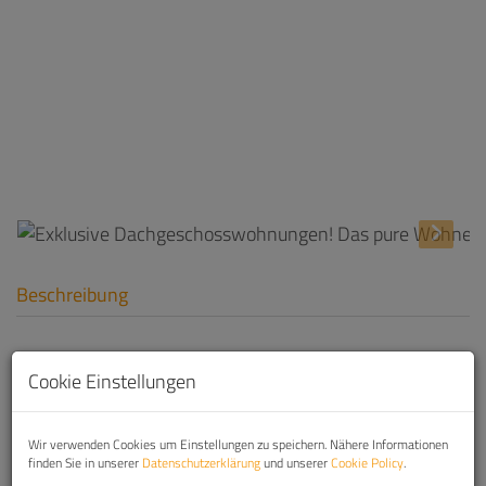
Beschreibung
1. Exklusive Dachgeschosswohnungen!
Cookie Einstellungen
Das pure Wohnerlebnis im historischen
3.Bezirk!
Wir verwenden Cookies um Einstellungen zu speichern. Nähere Informationen
Traumhaft und neu errichtete Erstbezugswohnungen
finden Sie in unserer
Datenschutzerklärung
und unserer
Cookie Policy
.
2