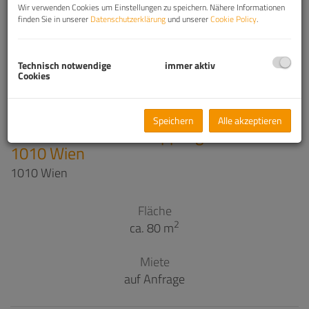
1
2
3
4
5
Wir verwenden Cookies um Einstellungen zu speichern. Nähere Informationen
finden Sie in unserer
Datenschutzerklärung
und unserer
Cookie Policy
.
Standardsortierung
×
Technisch notwendige
immer aktiv
Cookies
EXKLUSIVE GASTROFLÄCHE IN TOP-
Speichern
Alle akzeptieren
INNENSTADTLAGE Wipplingerstraße 14 ·
1010 Wien
1010 Wien
Fläche
2
ca. 80 m
Miete
auf Anfrage