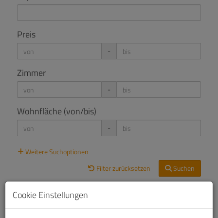
Preis
-
Zimmer
-
Wohnfläche (von/bis)
-
Weitere Suchoptionen
Filter zurücksetzen
Suchen
Cookie Einstellungen