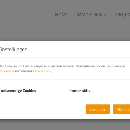
HOME
IMMOBILIEN
PROJEK
Einstellungen
en Cookies um Einstellungen zu speichern. Nähere Informationen finden Sie in unserer
arah Schwaiger,
erklärung
und unserer
Cookie Policy
.
MA
eschäftsführerin
 notwendige Cookies
immer aktiv
office@immo-city.at
Speichern
Alle ak