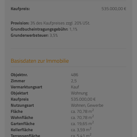
Kaufpreis:
535.000,00 €
Provision:
3% des Kaufpreises zzgl. 20% USt.
Grundbucheintragungsgebühr:
1,1%
Grunderwerbsteuer:
3,5%
Basisdaten zur Immobilie
Objektnr.
486
Zimmer
2,5
Vermarktungsart
Kauf
Objektart
Wohnung
Kaufpreis
535.000,00 €
Nutzungsart
Wohnen
Gewerbe
2
Fläche
ca. 70,78 m
2
Wohnfläche
ca. 70,78 m
2
Gartenfläche
ca. 19,65 m
2
Kellerfläche
ca. 3,59 m
2
Terrassenfläche
ca. 5,41 m