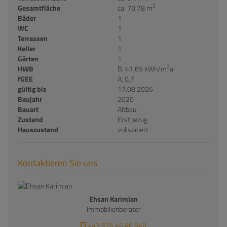
2
Gesamtfläche
ca. 70,78 m
Bäder
1
WC
1
Terrassen
1
Keller
1
Gärten
1
2
HWB
B, 41.69 kWh/m
a
fGEE
A, 0,7
gültig bis
17.08.2026
Baujahr
2020
Bauart
Altbau
Zustand
Erstbezug
Hauszustand
vollsaniert
Kontaktieren Sie uns
Ehsan Karimian
Immobilienberater
+43 676 46 46 646