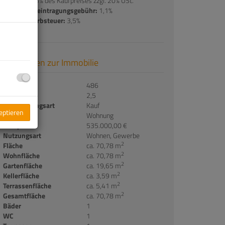
Provision:
3% des Kaufpreises zzgl. 20% USt.
Grundbucheintragungsgebühr:
1,1%
Grunderwerbsteuer:
3,5%
Basisdaten zur Immobilie
Objektnr.
486
Zimmer
2,5
Vermarktungsart
Kauf
zeptieren
Objektart
Wohnung
Kaufpreis
535.000,00 €
Nutzungsart
Wohnen
Gewerbe
2
Fläche
ca. 70,78 m
2
Wohnfläche
ca. 70,78 m
2
Gartenfläche
ca. 19,65 m
2
Kellerfläche
ca. 3,59 m
2
Terrassenfläche
ca. 5,41 m
2
Gesamtfläche
ca. 70,78 m
Bäder
1
WC
1