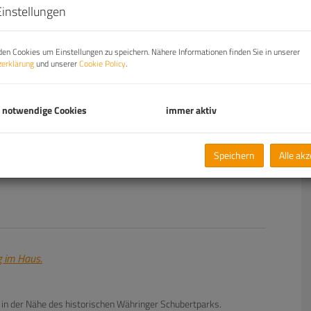
Einstellungen
en Cookies um Einstellungen zu speichern. Nähere Informationen finden Sie in unserer
erklärung
und unserer
Cookie Policy
.
 notwendige Cookies
immer aktiv
Speichern
Alle ak
g im Haus.
n der Nähe des historischen Währinger Schubertparks.