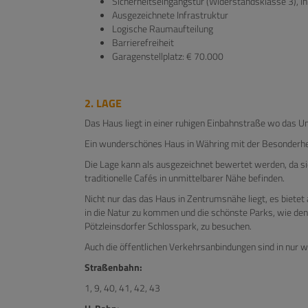
Sicherheitseingangstür (Widerstandsklasse 3), In
Ausgezeichnete Infrastruktur
Logische Raumaufteilung
Barrierefreiheit
Garagenstellplatz: € 70.000
2. LAGE
Das Haus liegt in einer ruhigen Einbahnstraße wo das Umf
Ein wunderschönes Haus in Währing mit der Besonderheit
Die Lage kann als ausgezeichnet bewertet werden, da si
traditionelle Cafés in unmittelbarer Nähe befinden.
Nicht nur das das Haus in Zentrumsnähe liegt, es bietet 
in die Natur zu kommen und die schönste Parks, wie de
Pötzleinsdorfer Schlosspark, zu besuchen.
Auch die öffentlichen Verkehrsanbindungen sind in nur w
Straßenbahn:
1, 9, 40, 41, 42, 43