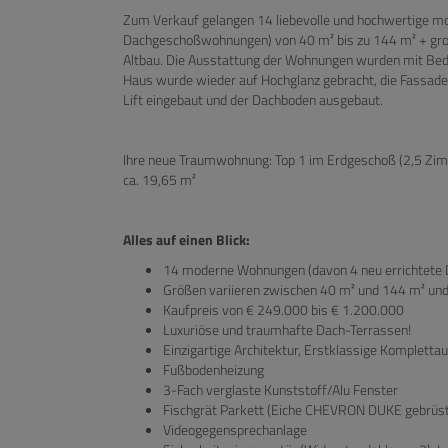
Zum Verkauf gelangen 14 liebevolle und hochwertige m
Dachgeschoßwohnungen) von 40 m² bis zu 144 m² + groß
Altbau. Die Ausstattung der Wohnungen wurden mit Beda
Haus wurde wieder auf Hochglanz gebracht, die Fassaden
Lift eingebaut und der Dachboden ausgebaut.
Ihre neue Traumwohnung: Top 1 im Erdgeschoß (2,5 Zimm
ca. 19,65 m²
Alles auf einen Blick:
14 moderne Wohnungen (davon 4 neu errichtet
Größen variieren zwischen 40 m² und 144 m² und
Kaufpreis von € 249.000 bis € 1.200.000
Luxuriöse und traumhafte Dach-Terrassen!
Einzigartige Architektur, Erstklassige Kompletta
Fußbodenheizung
3-Fach verglaste Kunststoff/Alu Fenster
Fischgrät Parkett (Eiche CHEVRON DUKE gebrüst
Videogegensprechanlage