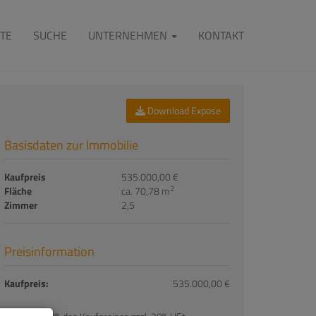
TE
SUCHE
UNTERNEHMEN
KONTAKT
Download Expose
Basisdaten zur Immobilie
Kaufpreis
535.000,00 €
2
Fläche
ca. 70,78 m
Zimmer
2,5
Preisinformation
Kaufpreis:
535.000,00 €