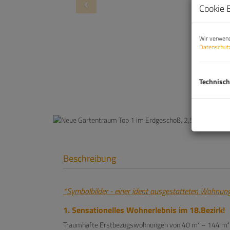
Cookie 
Wir verwend
Datenschutz
Technisch
Beschreibung
*Symbolbilder - einer ident ausgestatteten Wohnun
1. Sensationelles Wohnerlebnis im 18.Bezirk!
Traumhafte Erstbezugswohnungen von 40 m² – 144 m² i