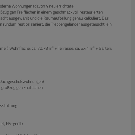
oderne Wohnungen (davon 4 neu errichtete
zügigen Freiflächen in einem geschmackvoll restaurierten
cht ausgewählt und die Raumaufteilung genau kalkuliert. Das
 rundum restlos saniert, die Treppengeländer ausgetauscht, ein
er) Wohnfläche: ca. 70,78 m² + Terrasse: ca. 5,41 m² + Garten:
e Dachgeschoßwohnungen)
 großzügigen Freiflächen
usstattung
et, HS-geölt)