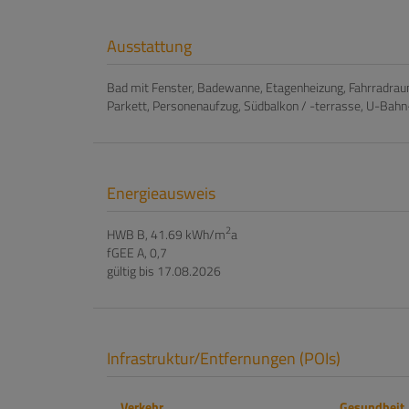
Ausstattung
Bad mit Fenster
Badewanne
Etagenheizung
Fahrradra
Parkett
Personenaufzug
Südbalkon / -terrasse
U-Bahn
Energieausweis
2
HWB
B, 41.69 kWh/m
a
fGEE
A, 0,7
gültig bis
17.08.2026
Infrastruktur/Entfernungen (POIs)
Verkehr
Gesundheit