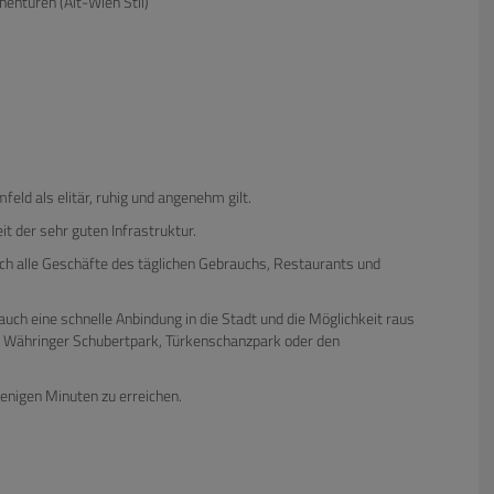
nentüren (Alt-Wien Stil)
eld als elitär, ruhig und angenehm gilt.
 der sehr guten Infrastruktur.
ch alle Geschäfte des täglichen Gebrauchs, Restaurants und
auch eine schnelle Anbindung in die Stadt und die Möglichkeit raus
n Währinger Schubertpark, Türkenschanzpark oder den
enigen Minuten zu erreichen.