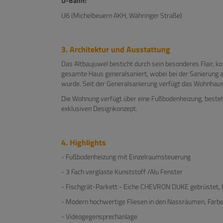
U-Bahn:
U6 (Michelbeuern AKH, Währinger Straße)
3. Architektur und Ausstattung
Das Altbaujuwel besticht durch sein besonderes Flair, k
gesamte Haus generalsaniert, wobei bei der Sanierung 
wurde. Seit der Generalsanierung verfügt das Wohnhaus ü
Die Wohnung verfügt über eine Fußbodenheizung, besteht
exklusiven Designkonzept.
4. Highlights
- Fußbodenheizung mit Einzelraumsteuerung
- 3 Fach verglaste Kunststoff /Alu Fenster
- Fischgrät-Parkett - Eiche CHEVRON DUKE gebrüstet, 
- Modern hochwertige Fliesen in den Nassräumen, Farb
- Videogegensprechanlage