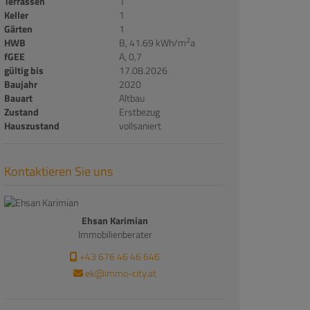
Terrassen
1
Keller
1
Gärten
1
2
HWB
B, 41.69 kWh/m
a
fGEE
A, 0,7
gültig bis
17.08.2026
Baujahr
2020
Bauart
Altbau
Zustand
Erstbezug
Hauszustand
vollsaniert
Kontaktieren Sie uns
Ehsan Karimian
Immobilienberater
+43 676 46 46 646
ek@immo-city.at