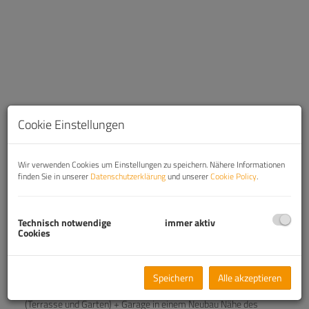
Cookie Einstellungen
Wir verwenden Cookies um Einstellungen zu speichern. Nähere Informationen
finden Sie in unserer
Datenschutzerklärung
und unserer
Cookie Policy
.
Beschreibung
Technisch notwendige
immer aktiv
Cookies
Beschreibung:
Zum Verkauf gelangt diese bezaubernde, adaptierte 4-Zimmer
Speichern
Alle akzeptieren
Reihenhaus (Klimavorbereitung im Wohnzimmer) mit Freiflächen
(Terrasse und Garten) + Garage in einem Neubau Nähe des