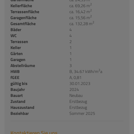
2
Kellerfläche
ca. 69,26 m
2
Terrassenfläche
ca. 16,42 m
2
Garagenfläche
ca. 15,56 m
2
Gesamtfläche
ca. 132,28 m
Bäder
4
WC
4
Terrassen
2
Keller
1
Gärten
1
Garagen
1
Abstellräume
3
2
HWB
B, 34.67 kWh/m
a
fGEE
A, 0,81
gültig bis
30.01.2023
Baujahr
2024
Bauart
Neubau
Zustand
Erstbezug
Hauszustand
Erstbezug
Beziehbar
Sommer 2025
Kontaktieren Sie uns