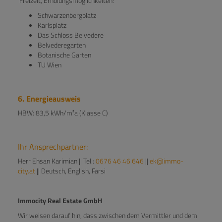
Freizeit, Erholungsmöglichkeiten:
Schwarzenbergplatz
Karlsplatz
Das Schloss Belvedere
Belvederegarten
Botanische Garten
TU Wien
6. Energieausweis
HBW: 83,5 kWh/m²a (Klasse C)
Ihr Ansprechpartner:
Herr Ehsan Karimian || Tel.:
0676 46 46 646
||
ek@immo-
city.at
|| Deutsch, English, Farsi
Immocity Real Estate GmbH
Wir weisen darauf hin, dass zwischen dem Vermittler und dem