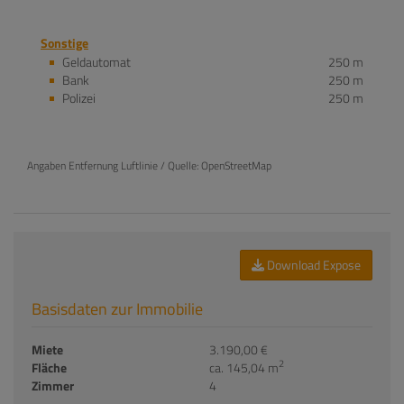
Sonstige
Geldautomat
250 m
Bank
250 m
Polizei
250 m
Angaben Entfernung Luftlinie / Quelle: OpenStreetMap
Download Expose
Basisdaten zur Immobilie
Miete
3.190,00 €
2
Fläche
ca. 145,04 m
Zimmer
4