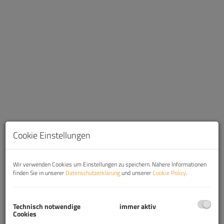
Cookie Einstellungen
Wir verwenden Cookies um Einstellungen zu speichern. Nähere Informationen
Beschreibung
finden Sie in unserer
Datenschutzerklärung
und unserer
Cookie Policy
.
Hoch-Exklusiv und Moderne 4-Zimmer Wohnung
Technisch notwendige
immer aktiv
(klimatisiert) im 7.Liftstock, nähe Karlskirche,
Cookies
Schwarzenbergplatz + 10 m² Balkon