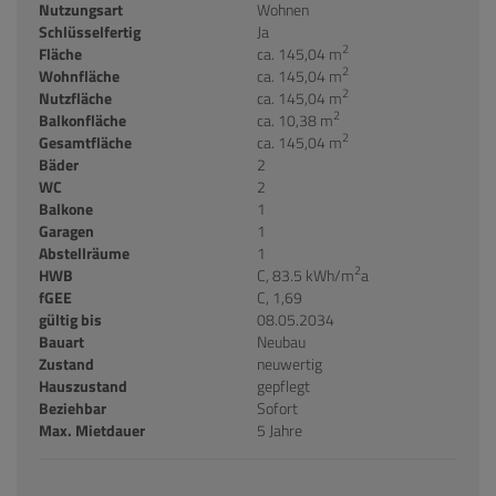
Nutzungsart
Wohnen
Schlüsselfertig
Ja
2
Fläche
ca. 145,04 m
2
Wohnfläche
ca. 145,04 m
2
Nutzfläche
ca. 145,04 m
2
Balkonfläche
ca. 10,38 m
2
Gesamtfläche
ca. 145,04 m
Bäder
2
WC
2
Balkone
1
Garagen
1
Abstellräume
1
2
HWB
C, 83.5 kWh/m
a
fGEE
C, 1,69
gültig bis
08.05.2034
Bauart
Neubau
Zustand
neuwertig
Hauszustand
gepflegt
Beziehbar
Sofort
Max. Mietdauer
5 Jahre