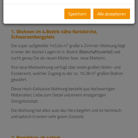
*** Anfragen bitte nur per E-Mail an:
ek@immo-
city.at
Speichern
Alle akzeptieren
Beziehbar: ab sofort
1. Wohnen im 4.Bezirk nähe Karlskirche,
Schwarzenbergplatz
Die super aufgeteilte 145,04 m² große 4 Zimmer-Wohnung liegt
in einer der besten Lagen im 4. Bezirk (
Botschaftsviertel
) und
sucht genau Sie als neuen Mieter bzw. neue Mieterin.
Ihre neue Mietwohnung verfügt über einen großen Wohn- und
Essbereich, welcher Zugang zu der ca. 10,38 m² großen Balkon
gewährt.
Diese Hoch-Exklusive Wohnung besteht aus hochwertigen
Materialien, Liebe zum Detail und einem einzigartigen
Designkonzept.
Die Wohnung hat alles was das Herz begehrt und ist technisch
und optisch in einem sehr guten Zustand.
2. Beziehbar: ab sofort