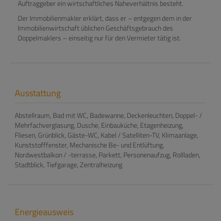
Auftraggeber ein wirtschaftliches Naheverhältnis besteht.
Der Immobilienmakler erklärt, dass er – entgegen dem in der
Immobilienwirtschaft üblichen Geschäftsgebrauch des
Doppelmaklers – einseitig nur für den Vermieter tätig ist.
Ausstattung
Abstellraum
Bad mit WC
Badewanne
Deckenleuchten
Doppel- /
Mehrfachverglasung
Dusche
Einbauküche
Etagenheizung
Fliesen
Grünblick
Gäste-WC
Kabel / Satelliten-TV
Klimaanlage
Kunststofffenster
Mechanische Be- und Entlüftung
Nordwestbalkon / -terrasse
Parkett
Personenaufzug
Rollladen
Stadtblick
Tiefgarage
Zentralheizung
Energieausweis