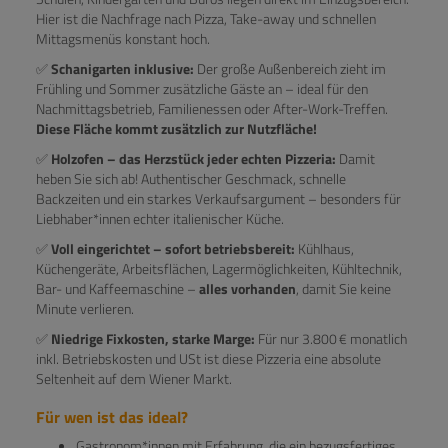
Hier ist die Nachfrage nach Pizza, Take-away und schnellen
Mittagsmenüs konstant hoch.
✅
Schanigarten inklusive:
Der große Außenbereich zieht im
Frühling und Sommer zusätzliche Gäste an – ideal für den
Nachmittagsbetrieb, Familienessen oder After-Work-Treffen.
Diese Fläche kommt zusätzlich zur Nutzfläche!
✅
Holzofen – das Herzstück jeder echten Pizzeria:
Damit
heben Sie sich ab! Authentischer Geschmack, schnelle
Backzeiten und ein starkes Verkaufsargument – besonders für
Liebhaber*innen echter italienischer Küche.
✅
Voll eingerichtet – sofort betriebsbereit:
Kühlhaus,
Küchengeräte, Arbeitsflächen, Lagermöglichkeiten, Kühltechnik,
Bar- und Kaffeemaschine –
alles vorhanden
, damit Sie keine
Minute verlieren.
✅
Niedrige Fixkosten, starke Marge:
Für nur 3.800 € monatlich
inkl. Betriebskosten und USt ist diese Pizzeria eine absolute
Seltenheit auf dem Wiener Markt.
Für wen ist das ideal?
Gastronom*innen mit Erfahrung, die ein bezugsfertiges