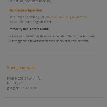
Befristung: nach Vereinbarung
Ihr Ansprechpartner:
Herr Ehsan Karimian || Tel.:
0676 46 46 646
||
ek@immo-
city.at
|| Deutsch, English, Farsi
Immocity Real Estate GmbH
Wir weisen darauf hin, dass zwischen dem Vermittler und dem
Auftraggeber ein wirtschaftliches Naheverhältnis besteht.
Energieausweis
2
HWB
F, 205.5 kWh/m
a
fGEE
D, 2,5
gültig bis
23.08.2028