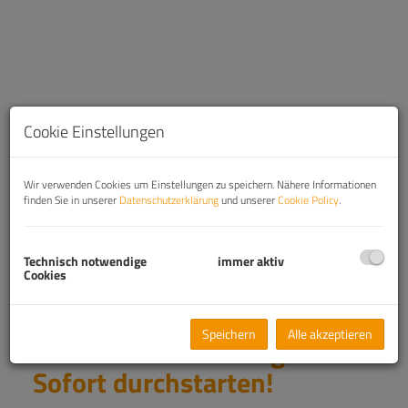
Cookie Einstellungen
Wir verwenden Cookies um Einstellungen zu speichern. Nähere Informationen
finden Sie in unserer
Datenschutzerklärung
und unserer
Cookie Policy
.
Beschreibung
Technisch notwendige
immer aktiv
Cookies
Voll ausgestattete Pizzeria
Speichern
Alle akzeptieren
mit Holzofen & Gastgarten –
Sofort durchstarten!