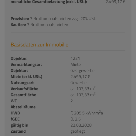
monatliche Gesamtbelastung (exkl. USt.):
2.499,17 €
Provision:
3 Bruttomonatsmieten zzgl. 20% USt.
Kaution:
3 Bruttomonatsmieten
Basisdaten zur Immobilie
Objektnr.
1221
Vermarktungsart
Miete
Objektart
Gastgewerbe
Miete (exkl. USt.)
2.499,17 €
Nutzungsart
Gewerbe
2
Verkaufsfläche
ca. 103,33 m
2
Gesamtfläche
ca. 103,33 m
WC
2
Abstellräume
1
2
HWB
F, 205.5 kWh/m
a
fGEE
D, 2,5
gültig bis
23.08.2028
Zustand
gepflegt