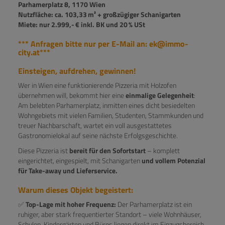
Parhamerplatz 8, 1170 Wien
Nutzfläche: ca. 103,33 m² + großzügiger Schanigarten
Miete: nur 2.999,- € inkl. BK und 20 % USt
*** Anfragen bitte nur per E-Mail an: ek@immo-
city.at***
Einsteigen, aufdrehen, gewinnen!
Wer in Wien eine funktionierende Pizzeria mit Holzofen
übernehmen will, bekommt hier eine
einmalige Gelegenheit
:
Am belebten Parhamerplatz, inmitten eines dicht besiedelten
Wohngebiets mit vielen Familien, Studenten, Stammkunden und
treuer Nachbarschaft, wartet ein voll ausgestattetes
Gastronomielokal auf seine nächste Erfolgsgeschichte.
Diese Pizzeria ist
bereit für den Sofortstart
– komplett
eingerichtet, eingespielt, mit Schanigarten
und vollem Potenzial
für Take-away und Lieferservice.
Warum dieses Objekt begeistert:
✅
Top-Lage mit hoher Frequenz:
Der Parhamerplatz ist ein
ruhiger, aber stark frequentierter Standort – viele Wohnhäuser,
Schulen, Kindergärten und Büros liegen direkt im Einzugsbereich.