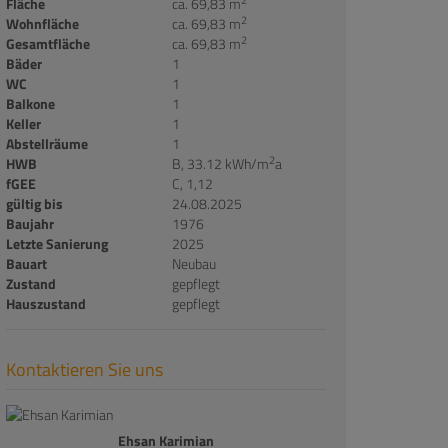
Fläche
ca. 69,83 m
2
Wohnfläche
ca. 69,83 m
2
Gesamtfläche
ca. 69,83 m
Bäder
1
WC
1
Balkone
1
Keller
1
Abstellräume
1
2
HWB
B, 33.12 kWh/m
a
fGEE
C, 1,12
gültig bis
24.08.2025
Baujahr
1976
Letzte Sanierung
2025
Bauart
Neubau
Zustand
gepflegt
Hauszustand
gepflegt
Kontaktieren Sie uns
Ehsan Karimian