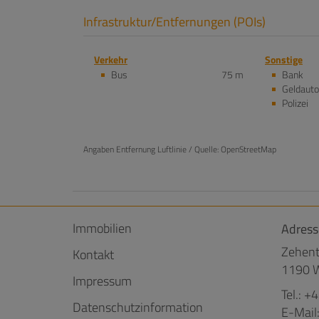
Infrastruktur/Entfernungen (POIs)
Verkehr
Sonstige
Bus
75 m
Bank
Geldaut
Polizei
Angaben Entfernung Luftlinie / Quelle: OpenStreetMap
Immobilien
Adress
Zehent
Kontakt
1190 W
Impressum
Tel.:
+4
Datenschutzinformation
E-Mail