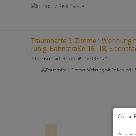
Traumhafte 2-Zimmer-Wohnung mi
ruhig, Bahnstraße 16-18, Eisensta
7000 Eisenstadt
, Bahnstraße 16-18 / 1 / 1
Cookie 
Wir verwend