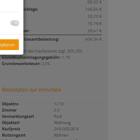
Heizkosten:
66,52 €
Reparaturrücklage:
146,64 €
Sonstiges:
20,70 €
Liftkosten:
16,19 €
Umsatzsteuer:
29,47 €
monatliche Gesamtbelastung:
404,34 €
zeptieren
Provision:
3% des Kaufpreises zzgl. 20% USt.
Grundbucheintragungsgebühr:
1,1%
Grunderwerbsteuer:
3,5%
Basisdaten zur Immobilie
Objektnr.
1210
Zimmer
2,5
Vermarktungsart
Kauf
Objektart
Wohnung
Kaufpreis
249.000,00 €
Nutzungsart
Wohnen
2