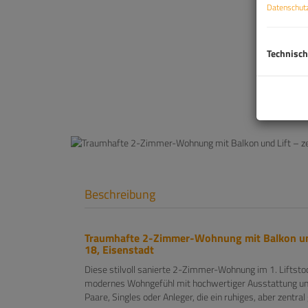
Datenschutz
Technisch
Beschreibung
Traumhafte 2-Zimmer-Wohnung mit Balkon und
18, Eisenstadt
Diese stilvoll sanierte 2-Zimmer-Wohnung im 1. Liftst
modernes Wohngefühl mit hochwertiger Ausstattung und e
Paare, Singles oder Anleger, die ein ruhiges, aber zentr