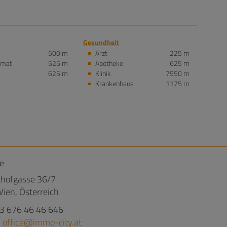
Gesundheit
500 m
Arzt
225 m
omat
525 m
Apotheke
625 m
625 m
Klinik
7550 m
Krankenhaus
1175 m
e
hofgasse 36/7
ien, Österreich
3 676 46 46 646
:
office@immo-city.at