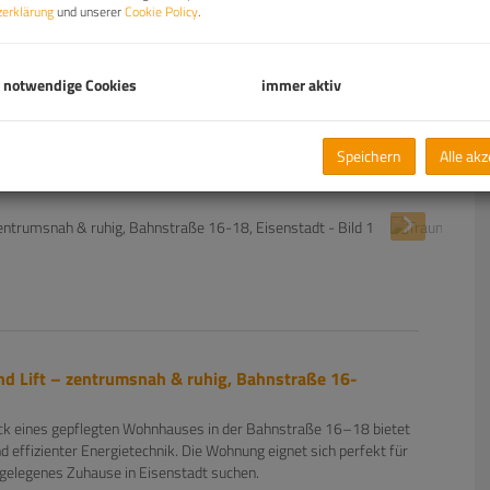
erklärung
und unserer
Cookie Policy
.
 notwendige Cookies
immer aktiv
Speichern
Alle ak
 Lift – zentrumsnah & ruhig, Bahnstraße 16-
ock eines gepflegten Wohnhauses in der Bahnstraße 16–18 bietet
ffizienter Energietechnik. Die Wohnung eignet sich perfekt für
al gelegenes Zuhause in Eisenstadt suchen.