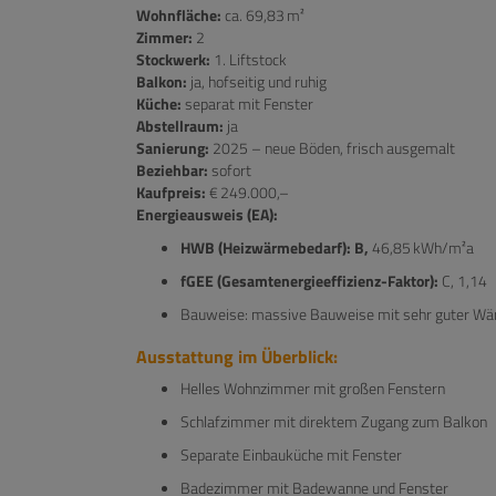
Wohnfläche:
ca. 69,83 m²
Zimmer:
2
Stockwerk:
1. Liftstock
Balkon:
ja, hofseitig und ruhig
Küche:
separat mit Fenster
Abstellraum:
ja
Sanierung:
2025 – neue Böden, frisch ausgemalt
Beziehbar:
sofort
Kaufpreis:
€ 249.000,–
Energieausweis (EA):
HWB (Heizwärmebedarf): B,
46,85 kWh/m²a
fGEE (Gesamtenergieeffizienz-Faktor):
C, 1,14
Bauweise: massive Bauweise mit sehr guter 
Ausstattung im Überblick:
Helles Wohnzimmer mit großen Fenstern
Schlafzimmer mit direktem Zugang zum Balkon
Separate Einbauküche mit Fenster
Badezimmer mit Badewanne und Fenster