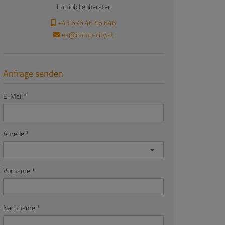
Immobilienberater
+43 676 46 46 646
ek@immo-city.at
Anfrage senden
E-Mail
Anrede
Vorname
Nachname