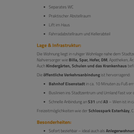
Separates WC
Praktischer Abstellraum
Lift im Haus
Fahrradabstellraum und Kellerabteil
Lage & Infrastruktur:
Die Wohnung liegt in ruhiger Wohnlage nahe dem Stadtze
Nahversorger wie
Billa, Spar, Hofer, DM
, Apotheken, Ä
Auch
Kindergärten, Schulen und das Krankenhaus
befi
Die
öffentliche Verkehrsanbindung
ist hervorragend:
Bahnhof Eisenstadt
in ca. 10 Minuten zu Fuß err
Buslinien ins Stadtzentrum und Umland fast vor 
Schnelle Anbindung an
S31
und
A3
– Wien ist in c
Freizeitmöglichkeiten wie der
Schlosspark Esterházy
, 
Besonderheiten:
Sofort beziehbar – ideal auch als
Anlegerwohnu