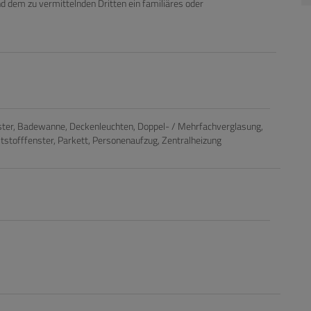
d dem zu vermittelnden Dritten ein familiäres oder
ster
Badewanne
Deckenleuchten
Doppel- / Mehrfachverglasung
tstofffenster
Parkett
Personenaufzug
Zentralheizung