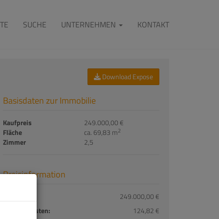
TE
SUCHE
UNTERNEHMEN
KONTAKT
Download Expose
Basisdaten zur Immobilie
Kaufpreis
249.000,00 €
2
Fläche
ca. 69,83 m
Zimmer
2,5
Preisinformation
Kaufpreis:
249.000,00 €
Betriebskosten:
124,82 €