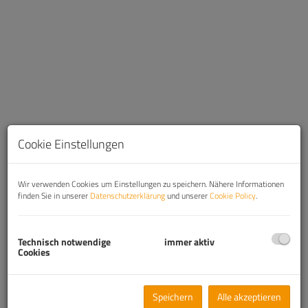
Cookie Einstellungen
Wir verwenden Cookies um Einstellungen zu speichern. Nähere Informationen
finden Sie in unserer
Datenschutzerklärung
und unserer
Cookie Policy
.
Beschreibung
Technisch notwendige
immer aktiv
Cookies
Traumhafte 2-Zimmer-Wohnung mit Balkon und Lift
– zentrumsnah & ruhig, Bahnstraße 16-
18, Eisenstadt
Speichern
Alle akzeptieren
Diese stilvoll sanierte 2-Zimmer-Wohnung im 1. Liftstock eines