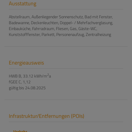
Ausstattung
Abstellraum
Außenliegender Sonnenschutz
Bad mit Fenster
Badewanne
Deckenleuchten
Doppel- / Mehrfachverglasung
Einbauküche
Fahrradraum
Fliesen
Gas
Gäste-WC
Kunststofffenster
Parkett
Personenaufzug
Zentralheizung
Energieausweis
2
HWB
B, 33.12 kWh/m
a
fGEE
C, 1,12
gültig bis
24.08.2025
Infrastruktur/Entfernungen (POIs)
Verkehr