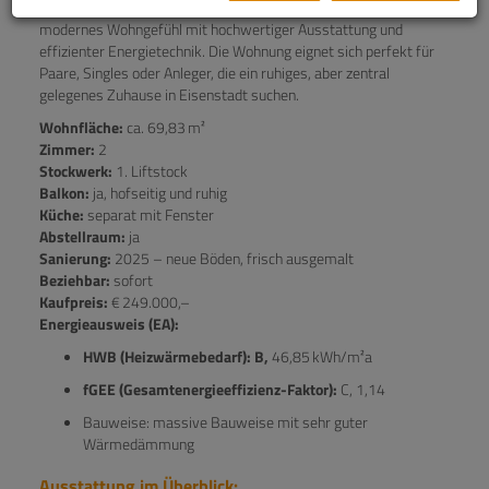
gepflegten Wohnhauses in der Bahnstraße 16–18 bietet
modernes Wohngefühl mit hochwertiger Ausstattung und
effizienter Energietechnik. Die Wohnung eignet sich perfekt für
Paare, Singles oder Anleger, die ein ruhiges, aber zentral
gelegenes Zuhause in Eisenstadt suchen.
Wohnfläche:
ca. 69,83 m²
Zimmer:
2
Stockwerk:
1. Liftstock
Balkon:
ja, hofseitig und ruhig
Küche:
separat mit Fenster
Abstellraum:
ja
Sanierung:
2025 – neue Böden, frisch ausgemalt
Beziehbar:
sofort
Kaufpreis:
€ 249.000,–
Energieausweis (EA):
HWB (Heizwärmebedarf): B,
46,85 kWh/m²a
fGEE (Gesamtenergieeffizienz-Faktor):
C, 1,14
Bauweise: massive Bauweise mit sehr guter
Wärmedämmung
Ausstattung im Überblick: