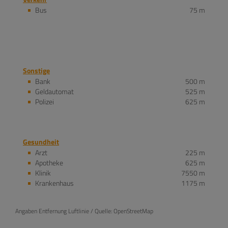
Bus
75 m
Sonstige
Bank
500 m
Geldautomat
525 m
Polizei
625 m
Gesundheit
Arzt
225 m
Apotheke
625 m
Klinik
7550 m
Krankenhaus
1175 m
Angaben Entfernung Luftlinie / Quelle: OpenStreetMap