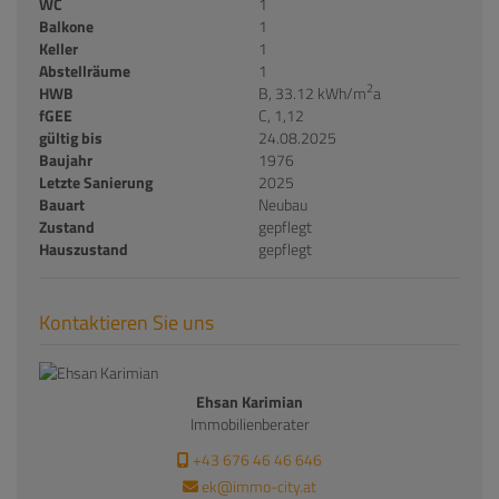
WC
1
Balkone
1
Keller
1
Abstellräume
1
2
HWB
B, 33.12 kWh/m
a
fGEE
C, 1,12
gültig bis
24.08.2025
Baujahr
1976
Letzte Sanierung
2025
Bauart
Neubau
Zustand
gepflegt
Hauszustand
gepflegt
Kontaktieren Sie uns
Ehsan Karimian
Immobilienberater
+43 676 46 46 646
ek@immo-city.at