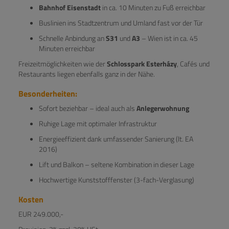
Bahnhof Eisenstadt
in ca. 10 Minuten zu Fuß erreichbar
Buslinien ins Stadtzentrum und Umland fast vor der Tür
Schnelle Anbindung an
S31
und
A3
– Wien ist in ca. 45
Minuten erreichbar
Freizeitmöglichkeiten wie der
Schlosspark Esterházy
, Cafés und
Restaurants liegen ebenfalls ganz in der Nähe.
Besonderheiten:
Sofort beziehbar – ideal auch als
Anlegerwohnung
Ruhige Lage mit optimaler Infrastruktur
Energieeffizient dank umfassender Sanierung (lt. EA
2016)
Lift und Balkon – seltene Kombination in dieser Lage
Hochwertige Kunststofffenster (3-fach-Verglasung)
Kosten
EUR 249.000,-