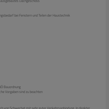
s, ausgebautes Dachgeschoss
ungsbedarf bei Fenstern und Teilen der Haustechnik
 NÖ Bauordnung
iche Vorgaben sind zu beachten
ch von Schwechat mit sehr guter Verkehrsanbindung. In direkter