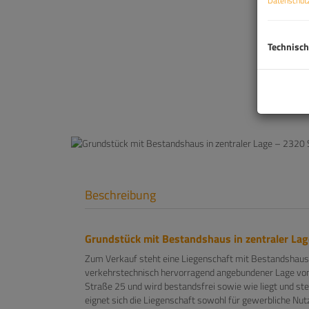
Datenschutz
Technisch
Beschreibung
Grundstück mit Bestandshaus in zentraler La
Zum Verkauf steht eine Liegenschaft mit Bestandshaus
verkehrstechnisch hervorragend angebundener Lage von 
Straße 25 und wird bestandsfrei sowie wie liegt und s
eignet sich die Liegenschaft sowohl für gewerbliche Nut