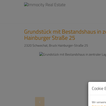
Grundstück mit Bestandshaus in z
Hainburger Straße 25
2320 Schwechat
, Bruck Hainburger-Straße 25
Cookie 
Wir verwend