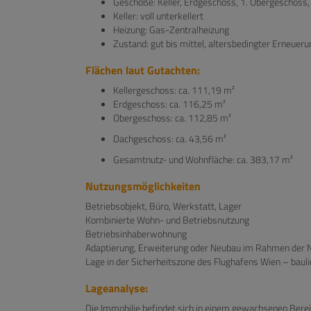
Geschoße: Keller, Erdgeschoss, 1. Obergeschos
Keller: voll unterkellert
Heizung: Gas-Zentralheizung
Zustand: gut bis mittel, altersbedingter Erneuer
Flächen laut Gutachten:
Kellergeschoss: ca. 111,19 m²
Erdgeschoss: ca. 116,25 m²
Obergeschoss: ca. 112,85 m²
Dachgeschoss: ca. 43,56 m²
Gesamtnutz- und Wohnfläche: ca. 383,17 m²
Nutzungsmöglichkeiten
Betriebsobjekt, Büro, Werkstatt, Lager
Kombinierte Wohn- und Betriebsnutzung
Betriebsinhaberwohnung
Adaptierung, Erweiterung oder Neubau im Rahmen der
Lage in der Sicherheitszone des Flughafens Wien – baul
Lageanalyse:
Die Immobilie befindet sich in einem gewachsenen Berei