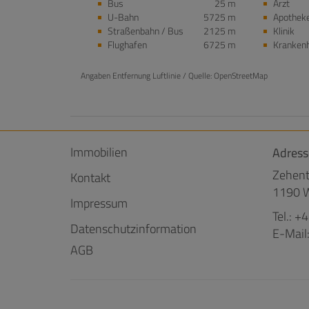
Bus
25 m
Arzt
U-Bahn
5725 m
Apothek
Straßenbahn / Bus
2125 m
Klinik
Flughafen
6725 m
Kranken
Angaben Entfernung Luftlinie / Quelle: OpenStreetMap
Immobilien
Adress
Zehent
Kontakt
1190 W
Impressum
Tel.:
+4
Datenschutzinformation
E-Mail
AGB