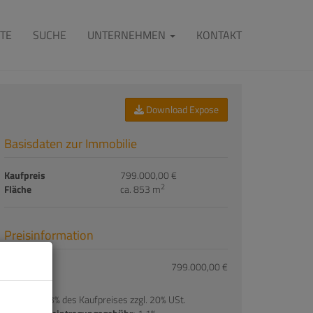
TE
SUCHE
UNTERNEHMEN
KONTAKT
Download Expose
Basisdaten zur Immobilie
Kaufpreis
799.000,00 €
2
Fläche
ca. 853 m
Preisinformation
Kaufpreis:
799.000,00 €
Provision:
3% des Kaufpreises zzgl. 20% USt.