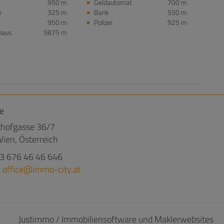
950 m
Geldautomat
700 m
e
325 m
Bank
550 m
950 m
Polizei
925 m
haus
5875 m
e
hofgasse 36/7
ien, Österreich
3 676 46 46 646
:
office@immo-city.at
©
Justimmo / Immobiliensoftware und Maklerwebsites