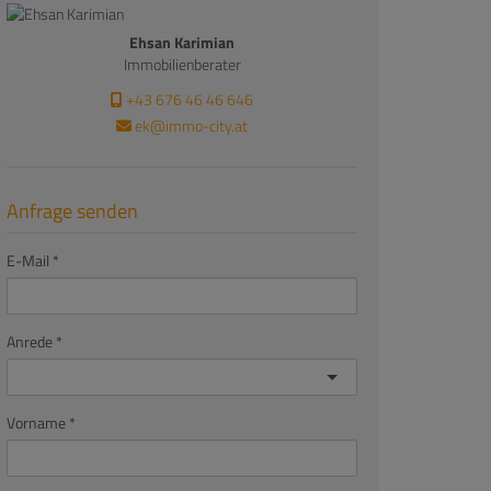
Ehsan Karimian
Immobilienberater
+43 676 46 46 646
ek@immo-city.at
Anfrage senden
E-Mail
Anrede
Vorname