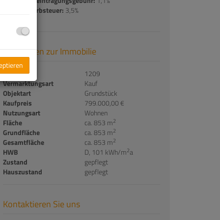
Grundbucheintragungsgebühr:
1,1%
Grunderwerbsteuer:
3,5%
Basisdaten zur Immobilie
zeptieren
Objektnr.
1209
Vermarktungsart
Kauf
Objektart
Grundstück
Kaufpreis
799.000,00 €
Nutzungsart
Wohnen
2
Fläche
ca. 853 m
2
Grundfläche
ca. 853 m
2
Gesamtfläche
ca. 853 m
2
HWB
D, 101 kWh/m
a
Zustand
gepflegt
Hauszustand
gepflegt
Kontaktieren Sie uns