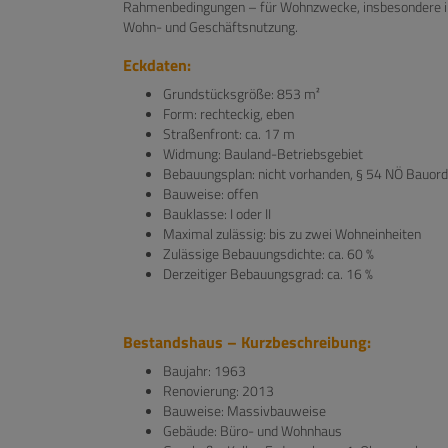
Rahmenbedingungen – für Wohnzwecke, insbesondere in
Wohn- und Geschäftsnutzung.
Eckdaten:
Grundstücksgröße: 853 m²
Form: rechteckig, eben
Straßenfront: ca. 17 m
Widmung: Bauland-Betriebsgebiet
Bebauungsplan: nicht vorhanden, § 54 NÖ Bauor
Bauweise: offen
Bauklasse: I oder II
Maximal zulässig: bis zu zwei Wohneinheiten
Zulässige Bebauungsdichte: ca. 60 %
Derzeitiger Bebauungsgrad: ca. 16 %
Bestandshaus – Kurzbeschreibung:
Baujahr: 1963
Renovierung: 2013
Bauweise: Massivbauweise
Gebäude: Büro- und Wohnhaus