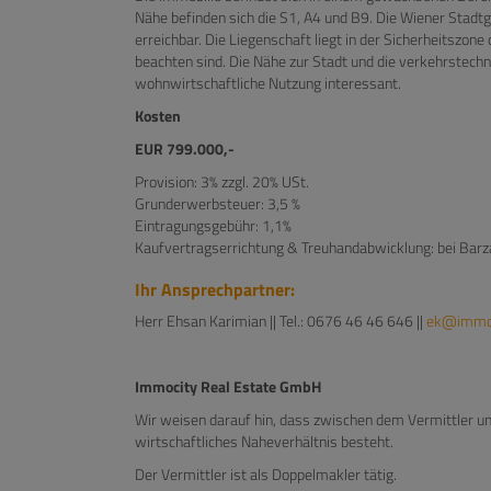
Nähe befinden sich die S1, A4 und B9. Die Wiener Stadt
erreichbar. Die Liegenschaft liegt in der Sicherheitszo
beachten sind. Die Nähe zur Stadt und die verkehrstechn
wohnwirtschaftliche Nutzung interessant.
Kosten
EUR 799.000,-
Provision: 3% zzgl. 20% USt.
Grunderwerbsteuer: 3,5 %
Eintragungsgebühr: 1,1%
Kaufvertragserrichtung & Treuhandabwicklung: bei Barza
Ihr Ansprechpartner:
Herr Ehsan Karimian || Tel.: 0676 46 46 646 ||
ek@immo-
Immocity Real Estate GmbH
Wir weisen darauf hin, dass zwischen dem Vermittler un
wirtschaftliches Naheverhältnis besteht.
Der Vermittler ist als Doppelmakler tätig.