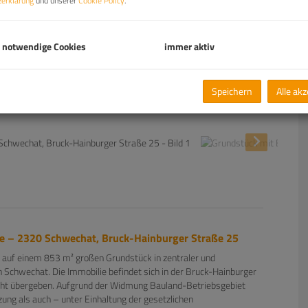
erklärung
und unserer
Cookie Policy
.
 notwendige Cookies
immer aktiv
Speichern
Alle ak
ge – 2320 Schwechat, Bruck-Hainburger Straße 25
 auf einem 853 m² großen Grundstück in zentraler und
Schwechat. Die Immobilie befindet sich in der Bruck-Hainburger
teht übergeben. Aufgrund der Widmung Bauland-Betriebsgebiet
zung als auch – unter Einhaltung der gesetzlichen