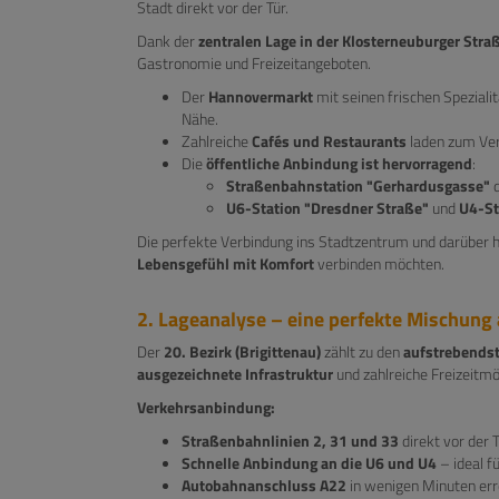
Stadt direkt vor der Tür.
Dank der
zentralen Lage in der Klosterneuburger Stra
Gastronomie und Freizeitangeboten.
Der
Hannovermarkt
mit seinen frischen Speziali
Nähe.
Zahlreiche
Cafés und Restaurants
laden zum Ver
Die
öffentliche Anbindung ist hervorragend
:
Straßenbahnstation "Gerhardusgasse"
d
U6-Station "Dresdner Straße"
und
U4-St
Die perfekte Verbindung ins Stadtzentrum und darüber hi
Lebensgefühl mit Komfort
verbinden möchten.
2. Lageanalyse – eine perfekte Mischung
Der
20. Bezirk (Brigittenau)
zählt zu den
aufstrebends
ausgezeichnete Infrastruktur
und zahlreiche Freizeitmög
Verkehrsanbindung:
Straßenbahnlinien 2, 31 und 33
direkt vor der 
Schnelle Anbindung an die U6 und U4
– ideal f
Autobahnanschluss A22
in wenigen Minuten err