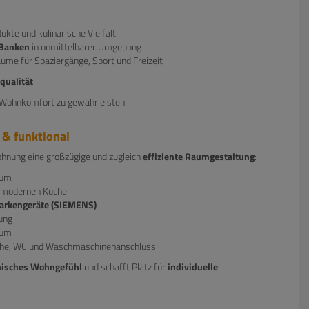
dukte und kulinarische Vielfalt
 Banken
in unmittelbarer Umgebung
ume für Spaziergänge, Sport und Freizeit
qualität
.
n Wohnkomfort zu gewährleisten.
 & funktional
ohnung eine großzügige und zugleich
effiziente Raumgestaltung
:
aum
r modernen Küche
Markengeräte (SIEMENS)
ung
aum
che, WC und Waschmaschinenanschluss
isches Wohngefühl
und schafft Platz für
individuelle