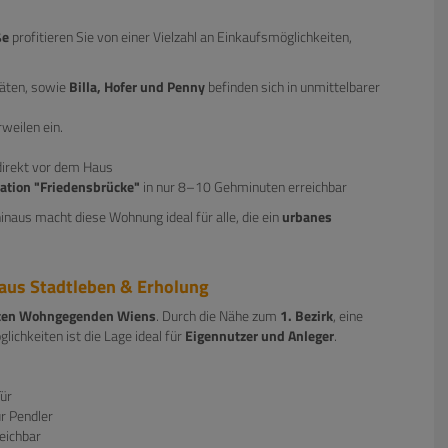
ße
profitieren Sie von einer Vielzahl an Einkaufsmöglichkeiten,
täten, sowie
Billa, Hofer und Penny
befinden sich in unmittelbarer
weilen ein.
irekt vor dem Haus
ation "Friedensbrücke"
in nur 8–10 Gehminuten erreichbar
naus macht diese Wohnung ideal für alle, die ein
urbanes
 aus Stadtleben & Erholung
ten Wohngegenden Wiens
. Durch die Nähe zum
1. Bezirk
, eine
lichkeiten ist die Lage ideal für
Eigennutzer und Anleger
.
Tür
ür Pendler
eichbar