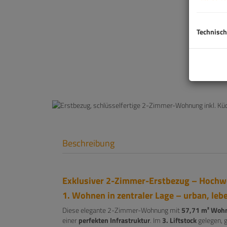
Technisch
Beschreibung
Exklusiver 2-Zimmer-Erstbezug – Hochwer
1. Wohnen in zentraler Lage – urban, le
Diese elegante 2-Zimmer-Wohnung mit
57,71 m² Wohn
einer
perfekten Infrastruktur
. Im
3. Liftstock
gelegen, 