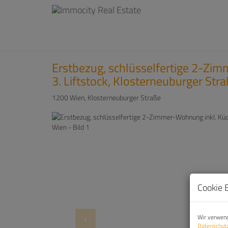
Erstbezug, schlüsselfertige 2-Zi
3. Liftstock, Klosterneuburger Str
1200 Wien
, Klosterneuburger Straße
Cookie 
Wir verwend
Datenschutz