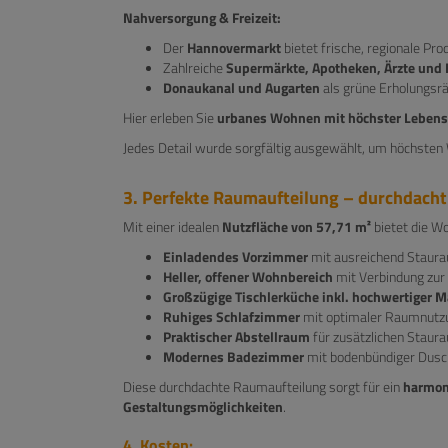
Nahversorgung & Freizeit:
Der
Hannovermarkt
bietet frische, regionale Pro
Zahlreiche
Supermärkte, Apotheken, Ärzte und
Donaukanal und Augarten
als grüne Erholungsrä
Hier erleben Sie
urbanes Wohnen mit höchster Lebens
Jedes Detail wurde sorgfältig ausgewählt, um höchste
3. Perfekte Raumaufteilung – durchdacht
Mit einer idealen
Nutzfläche von 57,71 m²
bietet die W
Einladendes Vorzimmer
mit ausreichend Staur
Heller, offener Wohnbereich
mit Verbindung zu
Großzügige Tischlerküche inkl. hochwertiger 
Ruhiges Schlafzimmer
mit optimaler Raumnutz
Praktischer Abstellraum
für zusätzlichen Staur
Modernes Badezimmer
mit bodenbündiger Dus
Diese durchdachte Raumaufteilung sorgt für ein
harmon
Gestaltungsmöglichkeiten
.
4. Kosten: