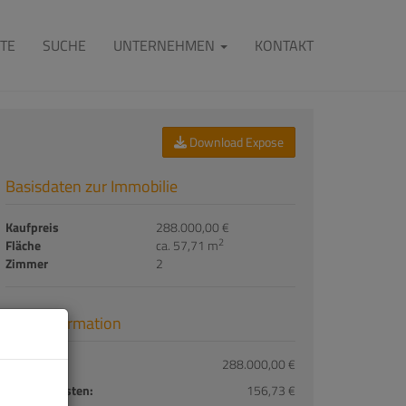
TE
SUCHE
UNTERNEHMEN
KONTAKT
Download Expose
Basisdaten zur Immobilie
Kaufpreis
288.000,00 €
2
Fläche
ca. 57,71 m
Zimmer
2
Preisinformation
Kaufpreis:
288.000,00 €
Betriebskosten:
156,73 €