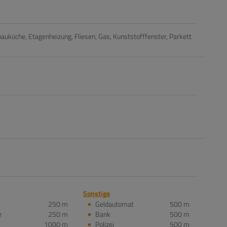
bauküche
Etagenheizung
Fliesen
Gas
Kunststofffenster
Parkett
Sonstige
250 m
Geldautomat
500 m
e
250 m
Bank
500 m
1000 m
Polizei
500 m