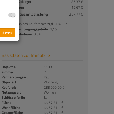
Reparaturrücklage:
85,37 €
Umsatzsteuer:
15,67 €
monatliche Gesamtbelastung:
257,77 €
Provision:
3% des Kaufpreises zzgl. 20% USt.
Grundbucheintragungsgebühr:
1,1%
zeptieren
Grunderwerbsteuer:
3,5%
Basisdaten zur Immobilie
Objektnr.
1198
Zimmer
2
Vermarktungsart
Kauf
Objektart
Wohnung
Kaufpreis
288.000,00 €
Nutzungsart
Wohnen
Schlüsselfertig
Ja
2
Fläche
ca. 57,71 m
2
Wohnfläche
ca. 57,71 m
2
Gesamtfläche
ca. 57,71 m