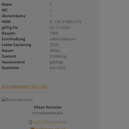
Bäder
1
WC
1
Abstellräume
1
2
HWB
D, 139.3 kWh/m
a
gültig bis
04.12.2033
Baujahr
1905
Erschließung
vollerschlossen
Letzte Sanierung
2025
Bauart
Altbau
Zustand
Erstbezug
Hauszustand
gepflegt
Beziehbar
Juni 2025
Kontaktieren Sie uns
Ehsan Karimian
Immobilienberater
+43 676 46 46 646
ek@immo-city.at