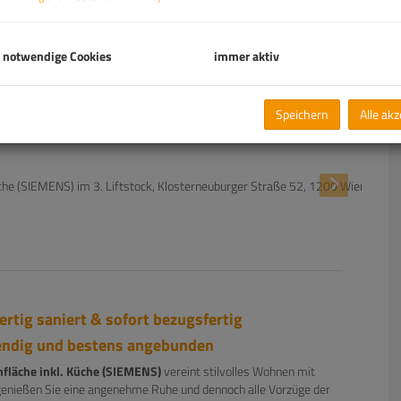
 notwendige Cookies
immer aktiv
Speichern
Alle ak
tig saniert & sofort bezugsfertig
bendig und bestens angebunden
fläche inkl. Küche (SIEMENS)
vereint stilvolles Wohnen mit
genießen Sie eine angenehme Ruhe und dennoch alle Vorzüge der