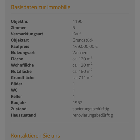
Basisdaten zur Immobilie
Objektnr.
1190
Zimmer
5
Vermarktungsart
Kauf
Objektart
Grundstück
Kaufpreis
449.000,00 €
Nutzungsart
Wohnen
2
Fläche
ca. 120 m
2
Wohnfläche
ca. 120 m
2
Nutzfläche
ca. 180 m
2
Grundfläche
ca. 711 m
Bäder
1
WC
1
Keller
1
Baujahr
1952
Zustand
sanierungsbedürftig
Hauszustand
renovierungsbedürftig
Kontaktieren Sie uns