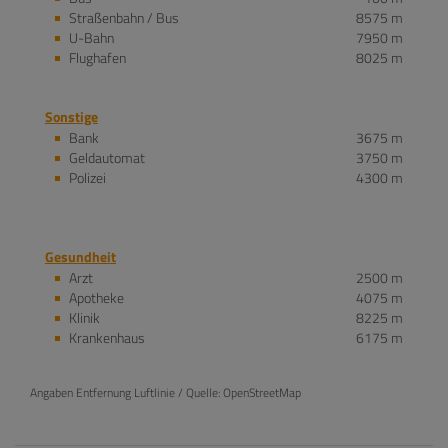
Straßenbahn / Bus
8575 m
U-Bahn
7950 m
Flughafen
8025 m
Sonstige
Bank
3675 m
Geldautomat
3750 m
Polizei
4300 m
Gesundheit
Arzt
2500 m
Apotheke
4075 m
Klinik
8225 m
Krankenhaus
6175 m
Angaben Entfernung Luftlinie / Quelle: OpenStreetMap