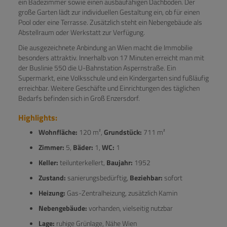
ein Badezimmer sowie einen ausbaufähigen Dachboden. Der
große Garten lädt zur individuellen Gestaltung ein, ob für einen
Pool oder eine Terrasse. Zusätzlich steht ein Nebengebäude als
Abstellraum oder Werkstatt zur Verfügung.
Die ausgezeichnete Anbindung an Wien macht die Immobilie
besonders attraktiv. Innerhalb von 17 Minuten erreicht man mit
der Buslinie 550 die U-Bahnstation Aspernstraße. Ein
Supermarkt, eine Volksschule und ein Kindergarten sind fußläufig
erreichbar. Weitere Geschäfte und Einrichtungen des täglichen
Bedarfs befinden sich in Groß Enzersdorf.
Highlights:
Wohnfläche:
120 m²,
Grundstück:
711 m²
Zimmer:
5,
Bäder:
1,
WC:
1
Keller:
teilunterkellert,
Baujahr:
1952
Zustand:
sanierungsbedürftig,
Beziehbar:
sofort
Heizung:
Gas-Zentralheizung, zusätzlich Kamin
Nebengebäude:
vorhanden, vielseitig nutzbar
Lage:
ruhige Grünlage, Nähe Wien