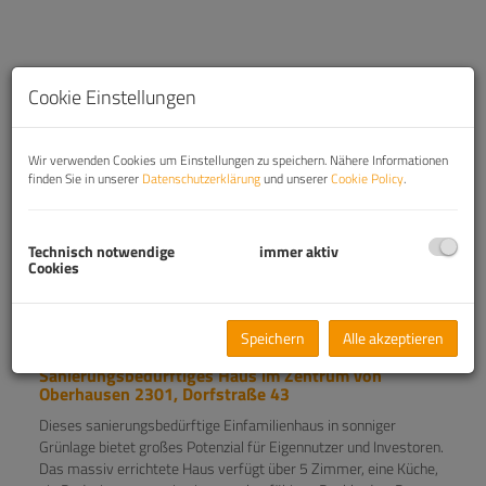
Cookie Einstellungen
Wir verwenden Cookies um Einstellungen zu speichern. Nähere Informationen
finden Sie in unserer
Datenschutzerklärung
und unserer
Cookie Policy
.
Technisch notwendige
immer aktiv
Cookies
Beschreibung
Speichern
Alle akzeptieren
Sanierungsbedürftiges Haus im Zentrum von
Oberhausen 2301, Dorfstraße 43
Dieses sanierungsbedürftige Einfamilienhaus in sonniger
Grünlage bietet großes Potenzial für Eigennutzer und Investoren.
Das massiv errichtete Haus verfügt über 5 Zimmer, eine Küche,