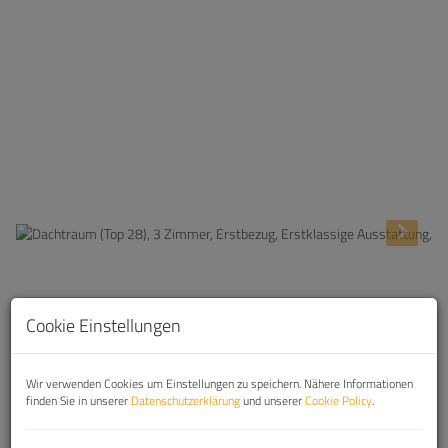
Beschreibung
Cookie Einstellungen
1. Wohnen im 4.Bezirk in zentraler Lage ''Wiedner
Wir verwenden Cookies um Einstellungen zu speichern. Nähere Informationen
Hauptstraße 70''
finden Sie in unserer
Datenschutzerklärung
und unserer
Cookie Policy
.
Ihre neue Traumwohnung: Top 28, DG (3
Zimmer) Wohnfläche: ca. 85,11 m² + 2 x