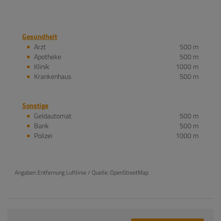
Gesundheit
Arzt
500 m
Apotheke
500 m
Klinik
1000 m
Krankenhaus
500 m
Sonstige
Geldautomat
500 m
Bank
500 m
Polizei
1000 m
Angaben Entfernung Luftlinie / Quelle: OpenStreetMap