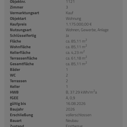
Objektnr.
1121
Zimmer
3
Vermarktungsart
Kauf
Objektart
Wohnung
Kaufpreis
1.175.000,00 €
Nutzungsart
Wohnen
Gewerbe
Anlage
Schlüsselfertig
Ja
2
Fläche
ca. 85,11 m
2
Wohnfläche
ca. 85,11 m
2
Kellerfläche
ca. 4,23 m
2
Terrassenfläche
ca. 61,18 m
2
Gesamtfläche
ca. 85,11 m
Bäder
1
WC
2
Terrassen
2
Keller
1
2
HWB
B, 37.29 kWh/m
a
fGEE
A, 0,9
gültig bis
16.08.2026
Baujahr
2026
Erschließung
vollerschlossen
Bauart
Neubau
Zustand
Erstbezug