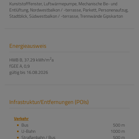
Kunststofffenster
Luftwärmepumpe
Mechanische Be- und
Entlüftung
Nordwestbalkon / -terrasse
Parkett
Personenaufzug
Stadtblick
Südwestbalkon / -terrasse
Trennwände Gipskarton
Energieausweis
2
HWB
B, 37.29 kWh/m
a
fGEE
A, 0,9
gültig bis
16.08.2026
Infrastruktur/Entfernungen (POIs)
Verkehr
Bus
500 m
U-Bahn
1000 m
Straßenbahn / Bus
500 m