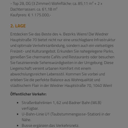
- Top 28, DG (3 Zimmer) Wohnfläche: ca. 85,11 m² + 2 x
Dachterrassen: ca. 61,18 m²
Kaufpreis: € 1.175.000,-
2. LAGE
Entdecken Sie das Beste des 4. Bezirks Wiens! Die Wiedner
Hauptstraße 70 bietet nicht nur eine unschlagbare Infrastruktur
und optimale Verkehrsanbindung, sondern auch ein vielseitiges
Freizeit- und Kulturangebot. Erkunden Sie nahegelegene Parks,
genießen Sie charmante Cafés und Restaurants oder besuchen
Sie faszinierende Sehenswürdigkeiten in der Umgebung. Diese
Liegenschaft vereint urbanen Komfort mit einem
abwechslungsreichen Lebensstil. Kommen Sie vorbei und
erleben Sie die perfekte Balance aus Wohnqualität und
städtischem Flair in der Wiedner Hauptstraße 70, 1040 Wien!
Öffentlicher Verkehr:
Straßenbahnlinien 1, 62 und Badner Bahn (WLB)
verfügbar.
U-Bahn-Linie U1 (Taubstummengasse-Station) in der
Nähe.
Busse ergänzen das Verkehrsnetz.