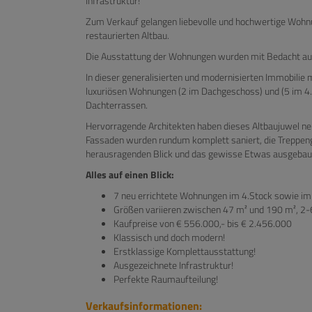
Infrastruktur!
Zum Verkauf gelangen liebevolle und hochwertige Wo
restaurierten Altbau.
Die Ausstattung der Wohnungen wurden mit Bedacht au
In dieser generalisierten und modernisierten Immobili
luxuriösen Wohnungen (2 im Dachgeschoss) und (5 im 4.
Dachterrassen.
Hervorragende Architekten haben dieses Altbaujuwel neu
Fassaden wurden rundum komplett saniert, die Treppenge
herausragenden Blick und das gewisse Etwas ausgebau
Alles auf einen Blick:
7 neu errichtete Wohnungen im 4.Stock sowie im
Größen variieren zwischen 47 m² und 190 m², 2
Kaufpreise von € 556.000,- bis € 2.456.000
Klassisch und doch modern!
Erstklassige Komplettausstattung!
Ausgezeichnete Infrastruktur!
Perfekte Raumaufteilung!
Verkaufsinformationen: