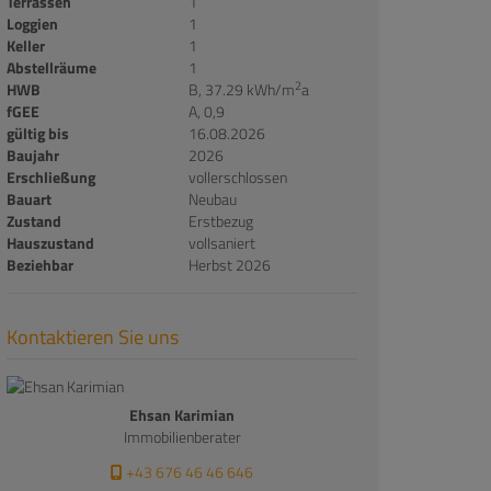
Terrassen
1
Loggien
1
Keller
1
Abstellräume
1
2
HWB
B, 37.29 kWh/m
a
fGEE
A, 0,9
gültig bis
16.08.2026
Baujahr
2026
Erschließung
vollerschlossen
Bauart
Neubau
Zustand
Erstbezug
Hauszustand
vollsaniert
Beziehbar
Herbst 2026
Kontaktieren Sie uns
Ehsan Karimian
Immobilienberater
+43 676 46 46 646