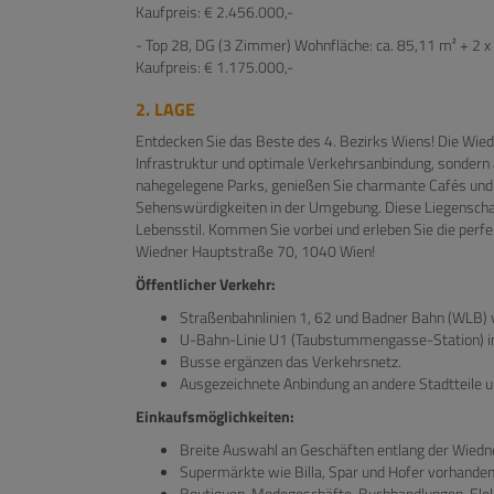
Kaufpreis: € 2.456.000,-
- Top 28, DG (3 Zimmer) Wohnfläche: ca. 85,11 m² + 2 x
Kaufpreis: € 1.175.000,-
2. LAGE
Entdecken Sie das Beste des 4. Bezirks Wiens! Die Wied
Infrastruktur und optimale Verkehrsanbindung, sondern a
nahegelegene Parks, genießen Sie charmante Cafés und
Sehenswürdigkeiten in der Umgebung. Diese Liegenscha
Lebensstil. Kommen Sie vorbei und erleben Sie die perfe
Wiedner Hauptstraße 70, 1040 Wien!
Öffentlicher Verkehr:
Straßenbahnlinien 1, 62 und Badner Bahn (WLB) 
U-Bahn-Linie U1 (Taubstummengasse-Station) in
Busse ergänzen das Verkehrsnetz.
Ausgezeichnete Anbindung an andere Stadtteile 
Einkaufsmöglichkeiten:
Breite Auswahl an Geschäften entlang der Wiedn
Supermärkte wie Billa, Spar und Hofer vorhanden
Boutiquen, Modegeschäfte, Buchhandlungen, Elek