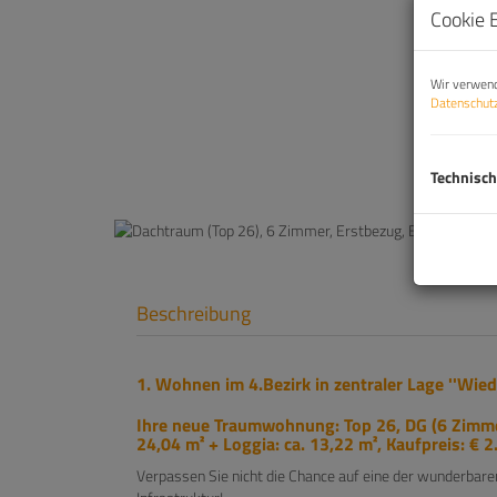
Cookie 
Wir verwend
Datenschutz
Technisch
Beschreibung
1. Wohnen im 4.Bezirk in zentraler Lage ''Wie
Ihre neue Traumwohnung: Top 26, DG (6 Zimmer
24,04 m² + Loggia: ca. 13,22 m², Kaufpreis: € 
Verpassen Sie nicht die Chance auf eine der wunderbare