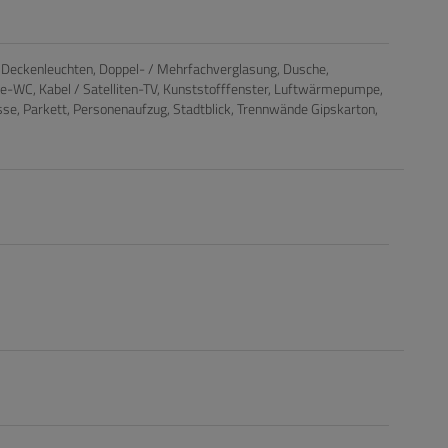
Deckenleuchten
Doppel- / Mehrfachverglasung
Dusche
te-WC
Kabel / Satelliten-TV
Kunststofffenster
Luftwärmepumpe
sse
Parkett
Personenaufzug
Stadtblick
Trennwände Gipskarton