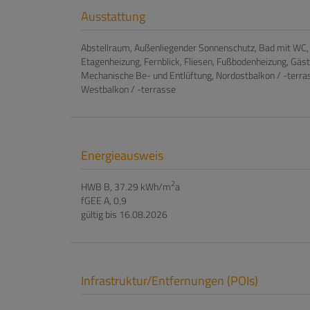
Ausstattung
Abstellraum
Außenliegender Sonnenschutz
Bad mit WC
Etagenheizung
Fernblick
Fliesen
Fußbodenheizung
Gäs
Mechanische Be- und Entlüftung
Nordostbalkon / -terra
Westbalkon / -terrasse
Energieausweis
2
HWB
B, 37.29 kWh/m
a
fGEE
A, 0,9
gültig bis
16.08.2026
Infrastruktur/Entfernungen (POIs)