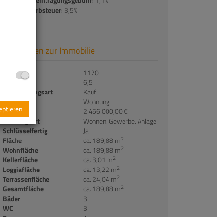
Grundbucheintragungsgebühr:
1,1%
Grunderwerbsteuer:
3,5%
Basisdaten zur Immobilie
Objektnr.
1120
Zimmer
6,5
Vermarktungsart
Kauf
Objektart
Wohnung
zeptieren
Kaufpreis
2.456.000,00 €
Nutzungsart
Wohnen
Gewerbe
Anlage
Schlüsselfertig
Ja
2
Fläche
ca. 189,88 m
2
Wohnfläche
ca. 189,88 m
2
Kellerfläche
ca. 3,01 m
2
Loggiafläche
ca. 13,22 m
2
Terrassenfläche
ca. 24,04 m
2
Gesamtfläche
ca. 189,88 m
Bäder
3
WC
3