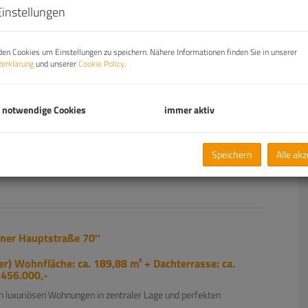
Einstellungen
en Cookies um Einstellungen zu speichern. Nähere Informationen finden Sie in unserer
erklärung
und unserer
Cookie Policy
.
 notwendige Cookies
immer aktiv
Speichern
Alle ak
dner Hauptstraße 70''
) Wohnfläche: ca. 189,88 m² + Dachterrasse: ca.
2.456.000,-
n luxuriösen Wohnungen in zentraler Lage und perfekten