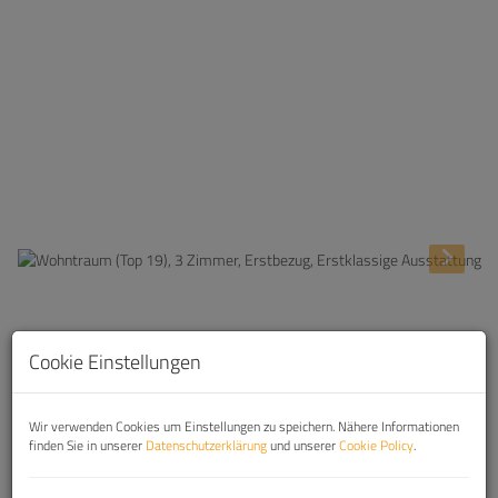
Beschreibung
Cookie Einstellungen
1. Wohnen im 4.Bezirk in zentraler Lage ''Wiedner
Wir verwenden Cookies um Einstellungen zu speichern. Nähere Informationen
Hauptstraße 70''
finden Sie in unserer
Datenschutzerklärung
und unserer
Cookie Policy
.
Ihre neue Traumwohnung: Top 19, 4.Stock (3
Zimmer) Wohnfläche: ca. 75,86 m² + Balkon: ca. 8,72