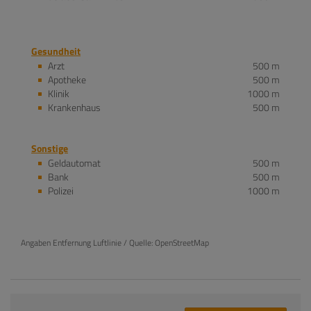
Gesundheit
Arzt
500 m
Apotheke
500 m
Klinik
1000 m
Krankenhaus
500 m
Sonstige
Geldautomat
500 m
Bank
500 m
Polizei
1000 m
Angaben Entfernung Luftlinie / Quelle: OpenStreetMap