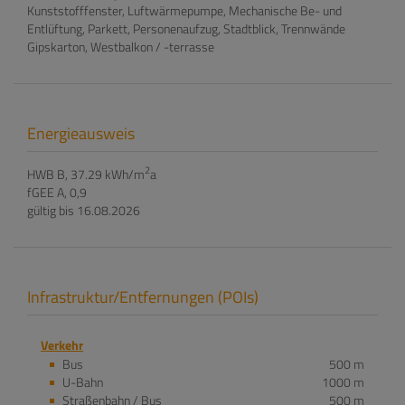
Kunststofffenster
Luftwärmepumpe
Mechanische Be- und
Entlüftung
Parkett
Personenaufzug
Stadtblick
Trennwände
Gipskarton
Westbalkon / -terrasse
Energieausweis
2
HWB
B, 37.29 kWh/m
a
fGEE
A, 0,9
gültig bis
16.08.2026
Infrastruktur/Entfernungen (POIs)
Verkehr
Bus
500 m
U-Bahn
1000 m
Straßenbahn / Bus
500 m