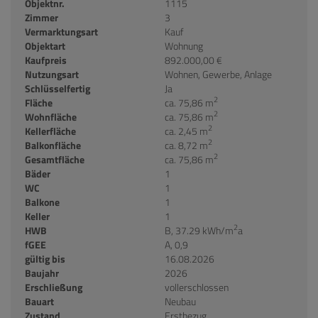
Objektnr.
1115
Zimmer
3
Vermarktungsart
Kauf
Objektart
Wohnung
Kaufpreis
892.000,00 €
Nutzungsart
Wohnen
Gewerbe
Anlage
Schlüsselfertig
Ja
2
Fläche
ca. 75,86 m
2
Wohnfläche
ca. 75,86 m
2
Kellerfläche
ca. 2,45 m
2
Balkonfläche
ca. 8,72 m
2
Gesamtfläche
ca. 75,86 m
Bäder
1
WC
1
Balkone
1
Keller
1
2
HWB
B, 37.29 kWh/m
a
fGEE
A, 0,9
gültig bis
16.08.2026
Baujahr
2026
Erschließung
vollerschlossen
Bauart
Neubau
Zustand
Erstbezug