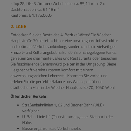
- Top 28, DG (3 Zimmer) Wohnfläche: ca. 85,11 m² + 2 x
Dachterrassen: ca. 61,18 m²
Kaufpreis: € 1.175.000,-
2. LAGE
Entdecken Sie das Beste des 4. Bezirks Wiens! Die Wiedner
Hauptstraße 70 bietet nicht nur eine unschlagbare Infrastruktur
und optimale Verkehrsanbindung, sondern auch ein vielseitiges
Freizeit- und Kulturangebot. Erkunden Sie nahegelegene Parks,
genießen Sie charmante Cafés und Restaurants oder besuchen
Sie faszinierende Sehenswürdigkeiten in der Umgebung. Diese
Liegenschaft vereint urbanen Komfort mit einem
abwechslungsreichen Lebensstil. Kommen Sie vorbei und
erleben Sie die perfekte Balance aus Wohnqualität und
städtischem Flair in der Wiedner Hauptstraße 70, 1040 Wien!
Öffentlicher Verkehr:
Straßenbahnlinien 1, 62 und Badner Bahn (WLB)
verfügbar.
U-Bahn-Linie U1 (Taubstummengasse-Station) in der
Nähe.
Busse ergänzen das Verkehrsnetz.