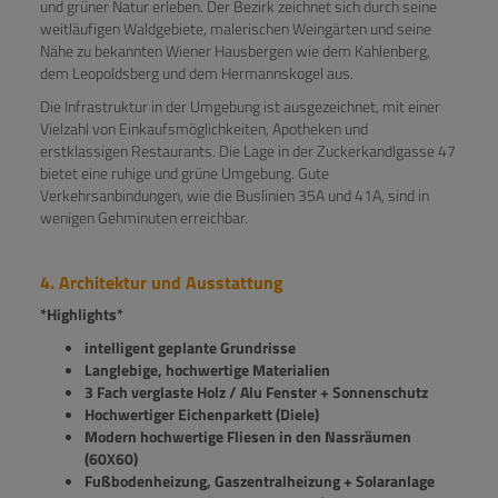
und grüner Natur erleben. Der Bezirk zeichnet sich durch seine
weitläufigen Waldgebiete, malerischen Weingärten und seine
Nähe zu bekannten Wiener Hausbergen wie dem Kahlenberg,
dem Leopoldsberg und dem Hermannskogel aus.
Die Infrastruktur in der Umgebung ist ausgezeichnet, mit einer
Vielzahl von Einkaufsmöglichkeiten, Apotheken und
erstklassigen Restaurants. Die Lage in der Zuckerkandlgasse 47
bietet eine ruhige und grüne Umgebung. Gute
Verkehrsanbindungen, wie die Buslinien 35A und 41A, sind in
wenigen Gehminuten erreichbar.
4. Architektur und Ausstattung
*Highlights*
intelligent geplante Grundrisse
Langlebige, hochwertige Materialien
3 Fach verglaste Holz / Alu Fenster + Sonnenschutz
Hochwertiger Eichenparkett (Diele)
Modern hochwertige Fliesen in den Nassräumen
(60X60)
Fußbodenheizung, Gaszentralheizung + Solaranlage