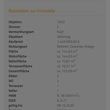
Basisdaten zur Immobilie
Objektnr.
1002
Zimmer
4
Vermarktungsart
Kauf
Objektart
Wohnung
Kaufpreis
1.449.000,00 €
Nutzungsart
Wohnen
Gewerbe
Anlage
2
Fläche
ca. 144,63 m
2
Wohnfläche
ca. 144,63 m
2
Kellerfläche
ca. 10,81 m
2
Terrassenfläche
ca. 16,91 m
2
Gesamtfläche
ca. 153,09 m
Bäder
2
WC
2
Terrassen
1
Keller
1
2
HWB
B, 36 kWh/m
a
fGEE
A, 0,77
gültig bis
08.10.2035