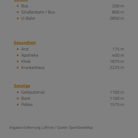
Bus
200 m
Straßenbahn / Bus
800 m
U-Bahn
2850 m
Gesundheit
Arzt
175 m
Apotheke
400 m
Klinik
1875 m
Krankenhaus
2225 m
Sonstige
Geldautomat
1100 m
Bank
1100 m
Polizei
1575 m
Angaben Entfernung Luftlinie / Quelle: OpenStreetMap