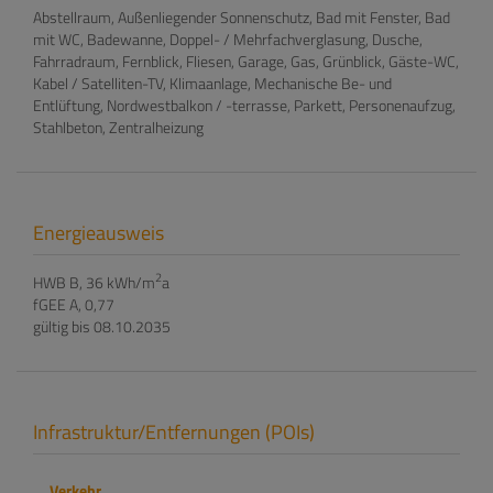
Abstellraum
Außenliegender Sonnenschutz
Bad mit Fenster
Bad
mit WC
Badewanne
Doppel- / Mehrfachverglasung
Dusche
Fahrradraum
Fernblick
Fliesen
Garage
Gas
Grünblick
Gäste-WC
Kabel / Satelliten-TV
Klimaanlage
Mechanische Be- und
Entlüftung
Nordwestbalkon / -terrasse
Parkett
Personenaufzug
Stahlbeton
Zentralheizung
Energieausweis
2
HWB
B, 36 kWh/m
a
fGEE
A, 0,77
gültig bis
08.10.2035
Infrastruktur/Entfernungen (POIs)
Verkehr