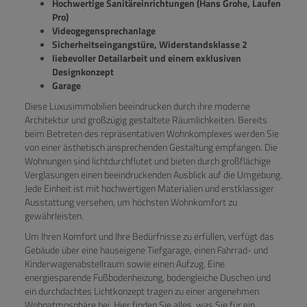
Hochwertige Sanitäreinrichtungen (Hans Grohe, Laufen
Pro)
Videogegensprechanlage
Sicherheitseingangstüre, Widerstandsklasse 2
liebevoller Detailarbeit und einem exklusiven
Designkonzept
Garage
Diese Luxusimmobilien beeindrucken durch ihre moderne
Architektur und großzügig gestaltete Räumlichkeiten. Bereits
beim Betreten des repräsentativen Wohnkomplexes werden Sie
von einer ästhetisch ansprechenden Gestaltung empfangen. Die
Wohnungen sind lichtdurchflutet und bieten durch großflächige
Verglasungen einen beeindruckenden Ausblick auf die Umgebung.
Jede Einheit ist mit hochwertigen Materialien und erstklassiger
Ausstattung versehen, um höchsten Wohnkomfort zu
gewährleisten.
Um Ihren Komfort und Ihre Bedürfnisse zu erfüllen, verfügt das
Gebäude über eine hauseigene Tiefgarage, einen Fahrrad- und
Kinderwagenabstellraum sowie einen Aufzug. Eine
energiesparende Fußbodenheizung, bodengleiche Duschen und
ein durchdachtes Lichtkonzept tragen zu einer angenehmen
Wohnatmosphäre bei. Hier finden Sie alles, was Sie für ein