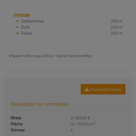
Sonstige
Geldautomat
250 m
Bank
250 m
Polizei
250 m
Angaben Entfernung Luftlinie / Quelle: OpenStreetMap
Download Expose
Basisdaten zur Immobilie
Miete
3.190,00 €
2
Fläche
ca. 145,04 m
Zimmer
4