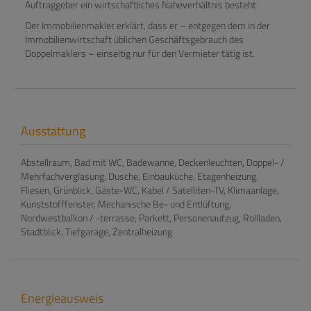
Auftraggeber ein wirtschaftliches Naheverhältnis besteht.
Der Immobilienmakler erklärt, dass er – entgegen dem in der
Immobilienwirtschaft üblichen Geschäftsgebrauch des
Doppelmaklers – einseitig nur für den Vermieter tätig ist.
Ausstattung
Abstellraum
Bad mit WC
Badewanne
Deckenleuchten
Doppel- /
Mehrfachverglasung
Dusche
Einbauküche
Etagenheizung
Fliesen
Grünblick
Gäste-WC
Kabel / Satelliten-TV
Klimaanlage
Kunststofffenster
Mechanische Be- und Entlüftung
Nordwestbalkon / -terrasse
Parkett
Personenaufzug
Rollladen
Stadtblick
Tiefgarage
Zentralheizung
Energieausweis