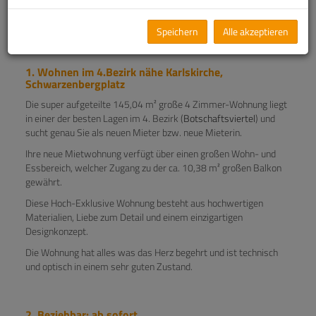
*** Anfragen bitte nur per E-Mail an:
ek@immo-
city.at
Speichern
Alle akzeptieren
Beziehbar: ab sofort
1. Wohnen im 4.Bezirk nähe Karlskirche,
Schwarzenbergplatz
Die super aufgeteilte 145,04 m² große 4 Zimmer-Wohnung liegt
in einer der besten Lagen im 4. Bezirk (
Botschaftsviertel
) und
sucht genau Sie als neuen Mieter bzw. neue Mieterin.
Ihre neue Mietwohnung verfügt über einen großen Wohn- und
Essbereich, welcher Zugang zu der ca. 10,38 m² großen Balkon
gewährt.
Diese Hoch-Exklusive Wohnung besteht aus hochwertigen
Materialien, Liebe zum Detail und einem einzigartigen
Designkonzept.
Die Wohnung hat alles was das Herz begehrt und ist technisch
und optisch in einem sehr guten Zustand.
2. Beziehbar: ab sofort