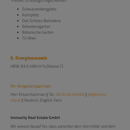
Freizeit, Erholungsmöglichkeiten:
Schwarzenbergplatz
Karlsplatz
Das Schloss Belvedere
Belvederegarten
Botanische Garten
TU Wien
6. Energieausweis
HBW: 83,5 kWh/m²a (Klasse C)
Ihr Ansprechpartner:
Herr Ehsan Karimian || Tel.:
0676 46 46 646
||
ek@immo-
city.at
|| Deutsch, English, Farsi
Immocity Real Estate GmbH
Wir weisen darauf hin, dass zwischen dem Vermittler und dem