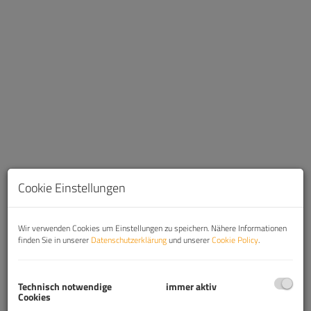
Cookie Einstellungen
Wir verwenden Cookies um Einstellungen zu speichern. Nähere Informationen
Beschreibung
finden Sie in unserer
Datenschutzerklärung
und unserer
Cookie Policy
.
Hoch-Exklusiv und Moderne 4-Zimmer Wohnung
Technisch notwendige
immer aktiv
(klimatisiert) im 7.Liftstock, nähe Karlskirche,
Cookies
Schwarzenbergplatz + 10 m² Balkon