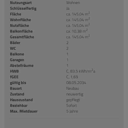
Nutzungsart
Wohnen
Schlüsselfertig
Ja
2
Fläche
ca. 145,04 m
2
Wohnfläche
ca. 145,04 m
2
Nutzfläche
ca. 145,04 m
2
Balkonfläche
ca. 10,38 m
2
Gesamtfläche
ca. 145,04 m
Bäder
2
WC
2
Balkone
1
Garagen
1
Abstellräume
1
2
HWB
C, 83.5 kWh/m
a
fGEE
C, 1,69
gültig bis
08.05.2034
Bauart
Neubau
Zustand
neuwertig
Hauszustand
gepflegt
Beziehbar
Sofort
Max. Mietdauer
5 Jahre