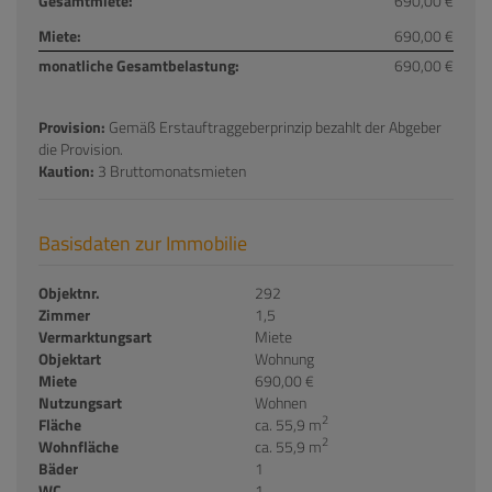
Gesamtmiete:
690,00 €
Miete:
690,00 €
monatliche Gesamtbelastung:
690,00 €
Provision:
Gemäß Erstauftraggeberprinzip bezahlt der Abgeber
die Provision.
Kaution:
3 Bruttomonatsmieten
Basisdaten zur Immobilie
Objektnr.
292
Zimmer
1,5
Vermarktungsart
Miete
Objektart
Wohnung
Miete
690,00 €
Nutzungsart
Wohnen
2
Fläche
ca. 55,9 m
2
Wohnfläche
ca. 55,9 m
Bäder
1
WC
1