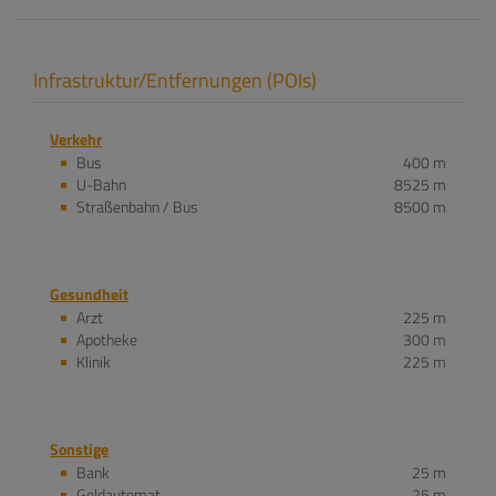
Infrastruktur/Entfernungen (POIs)
Verkehr
Bus
400 m
U-Bahn
8525 m
Straßenbahn / Bus
8500 m
Gesundheit
Arzt
225 m
Apotheke
300 m
Klinik
225 m
Sonstige
Bank
25 m
Geldautomat
25 m