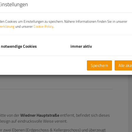
Einstellungen
en Cookies um Einstellungen zu speichern. Nähere Informationen finden Sie in unserer
erklärung
und unserer
Cookie Policy
.
 notwendige Cookies
immer aktiv
Speichern
Alle ak
itte von der
Wiedner Hauptstraße
entfernt, befindet sich dieses
esign auf eindrucksvolle Weise vereint.
er zwei Ebenen (Erdgeschoss & Kellergeschoss) und überzeugt