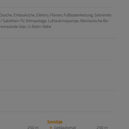
Dusche
Einbauküche
Elektro
Fliesen
Fußbodenheizung
Getrennte
/ Satelliten-TV
Klimaanlage
Luftwärmepumpe
Mechanische Be-
rennwände Glas
U-Bahn-Nähe
Sonstige
250 m
Geldautomat
250 m