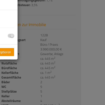
Grundbucheintragungsgebühr:
1,1%
Grunderwerbsteuer:
3,5%
Basisdaten zur Immobilie
Objektnr.
1228
Vermarktungsart
Kauf
Objektart
Büro / Praxis
Kaufpreis
3.990.000,00 €
zeptieren
Nutzungsart
Gewerbe
Anlage
2
Fläche
ca. 445 m
2
Nutzfläche
ca. 445 m
2
Bürofläche
ca. 445 m
2
Kellerfläche
ca. 1 m
2
Gesamtfläche
ca. 445 m
Bäder
2
WC
5
Stellplätze
5
Keller
1
Abstellräume
4
2