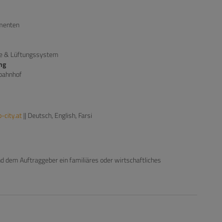
menten
 & Lüftungssystem
ng
tbahnhof
city.at
|| Deutsch, English, Farsi
d dem Auftraggeber ein familiäres oder wirtschaftliches