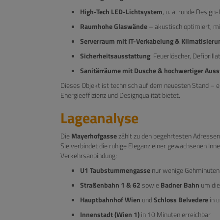
High-Tech LED-Lichtsystem
, u. a. runde Desig
Raumhohe Glaswände
– akustisch optimiert, m
Serverraum mit IT-Verkabelung & Klimatisieru
Sicherheitsausstattung
: Feuerlöscher, Defibrilla
Sanitärräume mit Dusche & hochwertiger Auss
Dieses Objekt ist technisch auf dem neuesten Stand – e
Energieeffizienz und Designqualität bietet.
Lageanalyse
Die
Mayerhofgasse
zählt zu den begehrtesten Adresse
Sie verbindet die ruhige Eleganz einer gewachsenen Inn
Verkehrsanbindung:
U1 Taubstummengasse
nur wenige Gehminuten 
Straßenbahn 1 & 62
sowie
Badner Bahn
um die
Hauptbahnhof Wien
und
Schloss Belvedere
in 
Innenstadt (Wien 1)
in 10 Minuten erreichbar