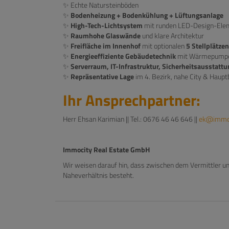
✨ Echte Natursteinböden
✨
Bodenheizung + Bodenkühlung + Lüftungsanlage
✨
High-Tech-Lichtsystem
mit runden LED-Design-Ele
✨
Raumhohe Glaswände
und klare Architektur
✨
Freifläche im Innenhof
mit optionalen
5 Stellplätzen
✨
Energieeffiziente Gebäudetechnik
mit Wärmepumpe
✨
Serverraum, IT-Infrastruktur, Sicherheitsausstattu
✨
Repräsentative Lage
im 4. Bezirk, nahe City & Haup
Ihr Ansprechpartner:
Herr Ehsan Karimian || Tel.: 0676 46 46 646 ||
ek@immo-
Immocity Real Estate GmbH
Wir weisen darauf hin, dass zwischen dem Vermittler un
Naheverhältnis besteht.