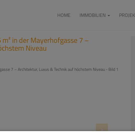
HOME
IMMOBILIEN
PROJEK
 m² in der Mayerhofgasse 7 –
höchstem Niveau