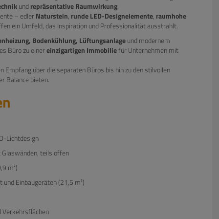
chnik
und
repräsentative Raumwirkung
.
ente – edler
Naturstein
,
runde LED-Designelemente
,
raumhohe
fen ein Umfeld, das Inspiration und Professionalität ausstrahlt.
nheizung, Bodenkühlung, Lüftungsanlage
und modernem
es Büro zu einer
einzigartigen Immobilie
für Unternehmen mit
en Empfang über die separaten Büros bis hin zu den stilvollen
r Balance bieten.
en
D-Lichtdesign
t Glaswänden, teils offen
9,9 m²)
t und Einbaugeräten (21,5 m²)
d Verkehrsflächen