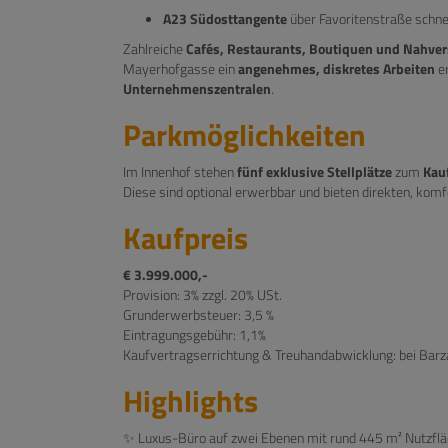
A23 Südosttangente
über Favoritenstraße schnel
Zahlreiche
Cafés, Restaurants, Boutiquen und Nahver
Mayerhofgasse ein
angenehmes, diskretes Arbeiten
er
Unternehmenszentralen
.
Parkmöglichkeiten
Im Innenhof stehen
fünf exklusive Stellplätze
zum
Kauf
Diese sind optional erwerbbar und bieten direkten, kom
Kaufpreis
€ 3.999.000,-
Provision: 3% zzgl. 20% USt.
Grunderwerbsteuer: 3,5 %
Eintragungsgebühr: 1,1%
Kaufvertragserrichtung & Treuhandabwicklung: bei Barza
Highlights
✨ Luxus-Büro auf zwei Ebenen mit rund 445 m² Nutzfl