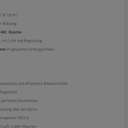
² & 19 m²)
er Nutzung
n-WC
,
Dusche
, mit Licht und Begrünung
eme
im gesamten Untergeschoss
 luxuriöses und effizientes Arbeitsumfeld.
flegeleicht
ig perfektes Raumklima
sierung über die Decke
rspeicher (903 l)
e Luft in allen Räumen