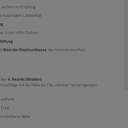
n-Leuchten im Empfang
it maximalem Lichteinfall
ng
tor, Erste-Hilfe-Station
tattung
in
Büro der Premiumklasse
, das höchsten Komfort,
n des
4. Bezirks (Wieden)
.
enstadtlage mit der Nähe zur City und einer hervorragenden
entfernt
 Ecke
unmittelbarer Nähe