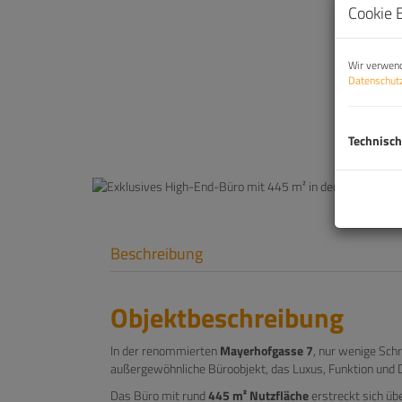
Cookie 
Wir verwend
Datenschutz
Technisch
Beschreibung
Objektbeschreibung
In der renommierten
Mayerhofgasse 7
, nur wenige Schr
außergewöhnliche Büroobjekt, das Luxus, Funktion und D
Das Büro mit rund
445 m² Nutzfläche
erstreckt sich üb