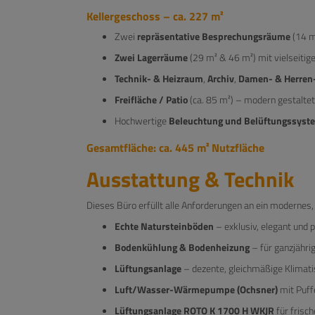
Kellergeschoss – ca. 227 m²
Zwei
repräsentative Besprechungsräume
(14 m
Zwei Lagerräume
(29 m² & 46 m²) mit vielseitig
Technik- & Heizraum
,
Archiv
,
Damen- & Herre
Freifläche / Patio
(ca. 85 m²) – modern gestaltet
Hochwertige
Beleuchtung und Belüftungssyst
Gesamtfläche: ca. 445 m² Nutzfläche
Ausstattung & Technik
Dieses Büro erfüllt alle Anforderungen an ein modernes,
Echte Natursteinböden
– exklusiv, elegant und p
Bodenkühlung & Bodenheizung
– für ganzjähr
Lüftungsanlage
– dezente, gleichmäßige Klimati
Luft/Wasser-Wärmepumpe (Ochsner)
mit Puffe
Lüftungsanlage ROTO K 1700 H WKJR
für frisch