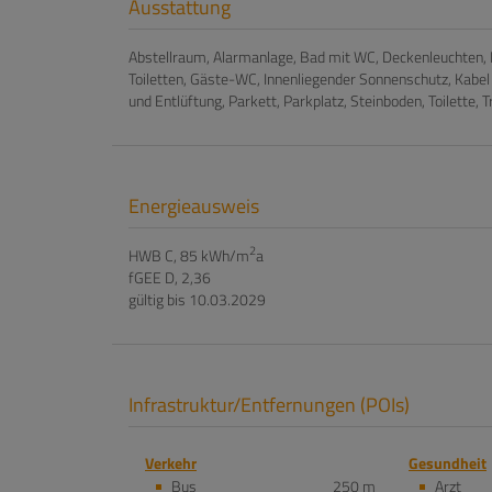
Ausstattung
Abstellraum
Alarmanlage
Bad mit WC
Deckenleuchten
Toiletten
Gäste-WC
Innenliegender Sonnenschutz
Kabel 
und Entlüftung
Parkett
Parkplatz
Steinboden
Toilette
T
Energieausweis
2
HWB
C, 85 kWh/m
a
fGEE
D, 2,36
gültig bis
10.03.2029
Infrastruktur/Entfernungen (POIs)
Verkehr
Gesundheit
Bus
250 m
Arzt