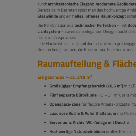
durch
architektonische Eleganz
,
modernste Gebäudete
Bereits beim Betreten spürt man das hochwertige Ambi
Glaswände
und ein
helles, offenes Raumkonzept
schaf
Die Kombination aus
technischer Perfektion
– mit
Bode
Lichtsystem
– sowie dem eleganten Design macht dies
höchsten Ansprüchen.
Jede Fläche ist bis ins Detail durchdacht: vom großzügig
Besprechungsräumen, die Komfort und Funktion in ideale
Raumaufteilung & Fläch
Erdgeschoss – ca. 218 m²
Großzügiger Empfangsbereich (26,5 m²)
mit LE
Fünf separate Büroräume
(13 – 31 m²), teils mi
Openspace-Zone
für flexible Arbeitskonzepte (1
Luxuriöse Küche & Aufenthaltsraum
mit Parket
Serverraum
,
Archiv
,
WC-Anlage mit Dusche
Hochwertige Natursteinböden
in allen Büro- un