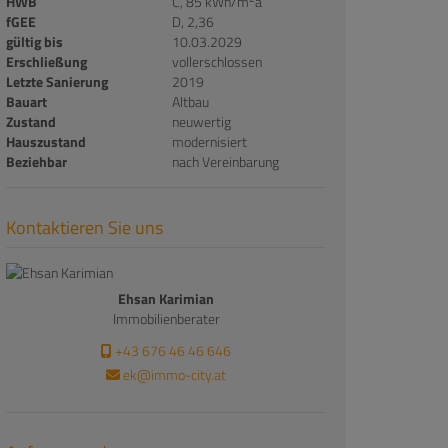
HWB
C, 85 kWh/m
a
fGEE
D, 2,36
gültig bis
10.03.2029
Erschließung
vollerschlossen
Letzte Sanierung
2019
Bauart
Altbau
Zustand
neuwertig
Hauszustand
modernisiert
Beziehbar
nach Vereinbarung
Kontaktieren Sie uns
Ehsan Karimian
Immobilienberater
+43 676 46 46 646
ek@immo-city.at