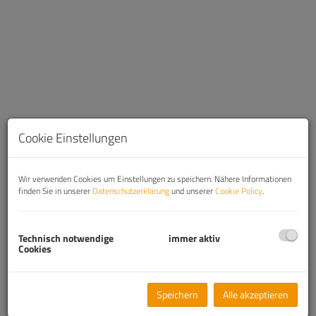
Cookie Einstellungen
Wir verwenden Cookies um Einstellungen zu speichern. Nähere Informationen
finden Sie in unserer
Datenschutzerklärung
und unserer
Cookie Policy
.
Beschreibung
Technisch notwendige
immer aktiv
Cookies
Multifunktionale Immobilie mit Büro, Wohnen &
Garage – Pastorstraße 45, 1210 Wien
In der aufstrebenden Wiener Lage Floridsdorf präsentieren wir
Speichern
Alle akzeptieren
ein vielseitiges Immobilienprojekt mit einem durchdachten Mix