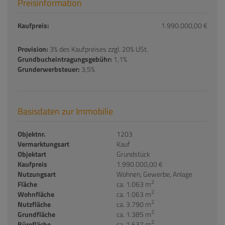
Preisinformation
Kaufpreis:
1.990.000,00 €
Provision:
3% des Kaufpreises zzgl. 20% USt.
Grundbucheintragungsgebühr:
1,1%
Grunderwerbsteuer:
3,5%
Basisdaten zur Immobilie
Objektnr.
1203
Vermarktungsart
Kauf
Objektart
Grundstück
Kaufpreis
1.990.000,00 €
Nutzungsart
Wohnen
Gewerbe
Anlage
2
Fläche
ca. 1.063 m
2
Wohnfläche
ca. 1.063 m
2
Nutzfläche
ca. 3.790 m
2
Grundfläche
ca. 1.385 m
2
Bürofläche
ca. 1.637 m