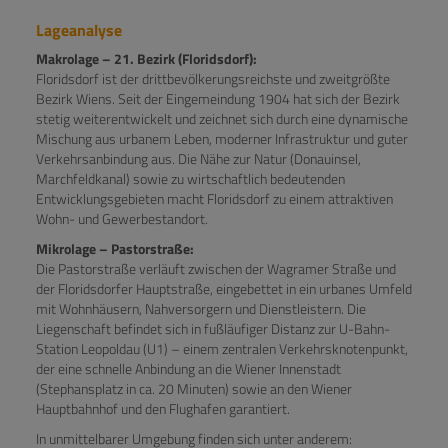
Lageanalyse
Makrolage – 21. Bezirk (Floridsdorf):
Floridsdorf ist der drittbevölkerungsreichste und zweitgrößte
Bezirk Wiens. Seit der Eingemeindung 1904 hat sich der Bezirk
stetig weiterentwickelt und zeichnet sich durch eine dynamische
Mischung aus urbanem Leben, moderner Infrastruktur und guter
Verkehrsanbindung aus. Die Nähe zur Natur (Donauinsel,
Marchfeldkanal) sowie zu wirtschaftlich bedeutenden
Entwicklungsgebieten macht Floridsdorf zu einem attraktiven
Wohn- und Gewerbestandort.
Mikrolage – Pastorstraße:
Die Pastorstraße verläuft zwischen der Wagramer Straße und
der Floridsdorfer Hauptstraße, eingebettet in ein urbanes Umfeld
mit Wohnhäusern, Nahversorgern und Dienstleistern. Die
Liegenschaft befindet sich in fußläufiger Distanz zur U-Bahn-
Station Leopoldau (U1) – einem zentralen Verkehrsknotenpunkt,
der eine schnelle Anbindung an die Wiener Innenstadt
(Stephansplatz in ca. 20 Minuten) sowie an den Wiener
Hauptbahnhof und den Flughafen garantiert.
In unmittelbarer Umgebung finden sich unter anderem: