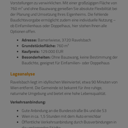
Vorstellungen zu verwirklichen. Mit einer großzügigen Fläche von
760 m² und ohne Bauzwang genießen Sie absolute Flexibilität bei
der Planung und Umsetzung Ihres Eigenheims. Die fehlende
Baudichtevorgabe ermöglicht zudem eine individuelle Nutzung –
ob Einfamilienhaus oder Doppelhaus, hier stehen Ihnen alle
Optionen offen.
Adresse:
Bamerlwiese, 3720 Ravelsbach
Grundstücksfläche:
760 m²
Kaufpreis:
129.000 EUR
Besonderheiten:
Ohne Bauzwang, keine Bestimmung der
Baudichte, geeignet für Einfamilien- oder Doppelhaus
Lageanalyse
Ravelsbach liegt im idyllischen Weinviertel, etwa 90 Minuten von
Wien entfernt. Die Gemeinde ist bekannt für ihre ruhige,
naturnahe Umgebung und bietet eine hohe Lebensqualität.
Verkehrsanbindung:
Gute Anbindung an die Bundesstraße B4 und die S3
Wien in ca. 1,5 Stunden mit dem Auto erreichbar
Öffentliche Verkehrsanbindung durch Busverbindungen in
die umliegenden Städte