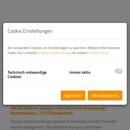
Cookie Einstellungen
Wir verwenden Cookies um Einstellungen zu speichern. Nähere Informationen
finden Sie in unserer
Datenschutzerklärung
und unserer
Cookie Policy
.
Technisch notwendige
immer aktiv
Cookies
Beschreibung
Speichern
Alle akzeptieren
RAVELSBACH-Baugrundstück ohne Bauzwang!
Bamerlwiese, 3720 Ravelsbach
Dieses attraktive Baugrundstück in Ravelsbach bietet Ihnen die
seltene Gelegenheit, Ihre Wohnträume ganz nach Ihren