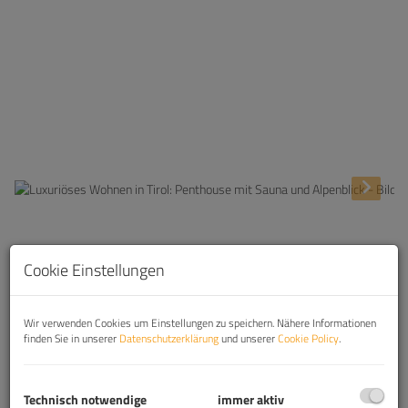
Beschreibung
Cookie Einstellungen
Moderne 4-Zimmer-Penthouse mit Sauna und
Wir verwenden Cookies um Einstellungen zu speichern. Nähere Informationen
Alpenblick im Herzen des Zillertals
finden Sie in unserer
Datenschutzerklärung
und unserer
Cookie Policy
.
Diese wunderschöne Penthousewohnung befindet sich in bester
Aussichtslage im Herzen des idyllischen Zillertals in Tirol, an der
Hochfügener Straße. Umgeben von der majestätischen
Technisch notwendige
immer aktiv