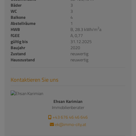
Bäder
3
WC
3
Balkone
4
Abstellräume
1
2
HWB
B, 28.3 kWh/m
a
fGEE
A, 0,77
gültig bis
31.12.2025
Baujahr
2020
Zustand
neuwertig
Hauszustand
neuwertig
Kontaktieren Sie uns
Ehsan Karimian
Immobilienberater
+43 676 46 46 646
ek@immo-city.at