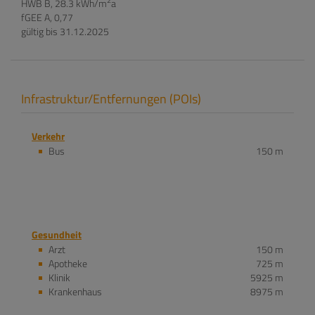
2
HWB
B, 28.3 kWh/m
a
fGEE
A, 0,77
gültig bis
31.12.2025
Infrastruktur/Entfernungen (POIs)
Verkehr
Bus
150 m
Gesundheit
Arzt
150 m
Apotheke
725 m
Klinik
5925 m
Krankenhaus
8975 m