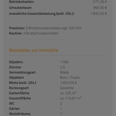
Betriebskosten:
277,26 €
Umsatzsteuer:
366,50 €
monatliche Gesamtbelastung (exkl. USt.):
1.832,50 €
Provision:
3 Bruttomonatsmieten zzgl. 20% USt.
Kaution:
3 Bruttomonatsmieten
Basisdaten zur Immobilie
Objektnr.
1166
Zimmer
2,5
Vermarktungsart
Miete
Objektart
Büro / Praxis
Miete (exkl. USt.)
1.832,50 €
Nutzungsart
Gewerbe
2
Gartenfläche
ca. 225 m
2
Gesamtfläche
ca. 110,81 m
WC
2
Gärten
1
Abstellräume
1