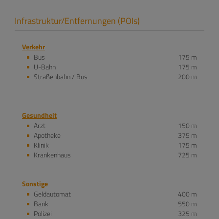
Infrastruktur/Entfernungen (POIs)
Verkehr
Bus
175 m
U-Bahn
175 m
Straßenbahn / Bus
200 m
Gesundheit
Arzt
150 m
Apotheke
375 m
Klinik
175 m
Krankenhaus
725 m
Sonstige
Geldautomat
400 m
Bank
550 m
Polizei
325 m