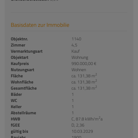
Basisdaten zur Immobilie
Objektnr.
1140
Zimmer
4,5
Vermarktungsart
Kauf
Objektart
Wohnung
Kaufpreis
990.000,00 €
Nutzungsart
Wohnen
2
Fläche
ca. 131,38 m
2
Wohnfläche
ca. 131,38 m
2
Gesamtfläche
ca. 131,38 m
Bäder
1
WC
1
Keller
1
Abstellräume
1
2
HWB
C, 87.8 kWh/m
a
fGEE
D, 2,36
gültig bis
10.03.2029
Baujahr
1900