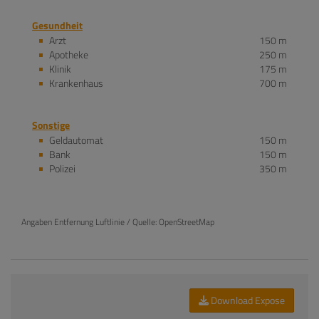
Gesundheit
Arzt
150 m
Apotheke
250 m
Klinik
175 m
Krankenhaus
700 m
Sonstige
Geldautomat
150 m
Bank
150 m
Polizei
350 m
Angaben Entfernung Luftlinie / Quelle: OpenStreetMap
Download Expose