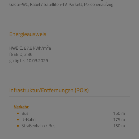
Gäste-WC
Kabel / Satelliten-TV
Parkett
Personenaufzug
Energieausweis
2
HWB
C, 87.8 kWh/m
a
fGEE
D, 2,36
gültig bis
10.03.2029
Infrastruktur/Entfernungen (POIs)
Verkehr
Bus
150 m
U-Bahn
175 m
Straßenbahn / Bus
150 m