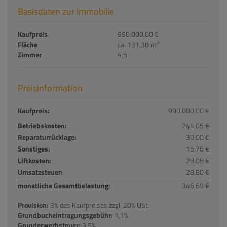
Basisdaten zur Immobilie
Kaufpreis
990.000,00 €
2
Fläche
ca. 131,38 m
Zimmer
4,5
Preisinformation
Kaufpreis:
990.000,00 €
Betriebskosten:
244,05 €
Reparaturrücklage:
30,00 €
Sonstiges:
15,76 €
Liftkosten:
28,08 €
Umsatzsteuer:
28,80 €
monatliche Gesamtbelastung:
346,69 €
Provision:
3% des Kaufpreises zzgl. 20% USt.
Grundbucheintragungsgebühr:
1,1%
Grunderwerbsteuer:
3,5%