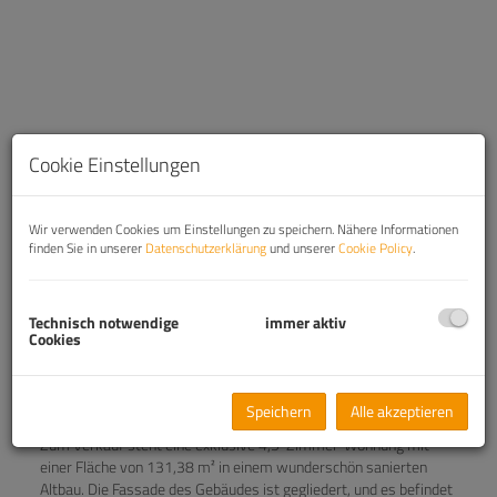
Cookie Einstellungen
Wir verwenden Cookies um Einstellungen zu speichern. Nähere Informationen
finden Sie in unserer
Datenschutzerklärung
und unserer
Cookie Policy
.
Technisch notwendige
immer aktiv
Beschreibung
Cookies
1. Wohnen im 4. Bezirk Mayerhofgasse 7
Speichern
Alle akzeptieren
Zum Verkauf steht eine exklusive 4,5-Zimmer-Wohnung mit
einer Fläche von 131,38 m² in einem wunderschön sanierten
Altbau. Die Fassade des Gebäudes ist gegliedert, und es befindet