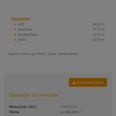
Gesundheit
Arzt
3425 m
Apotheke
2175 m
Krankenhaus
3175 m
Klinik
4675 m
Angaben Entfernung Luftlinie / Quelle: OpenStreetMap
Download Expose
Basisdaten zur Immobilie
Miete (exkl. USt.)
7.833,33 €
2
Fläche
ca. 886,88 m