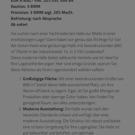
EUR 9.400,- Inkl. 20% USt. und BK
Kaution: 3 BMM
Provision: 3 BMM zzgl. 20% MwSt.
Befristung: nach Absprache
Ab sofort
Sie suchen nach einer hochmodernen Halle zur Miete in einer
erstklassigen Lage? Dann haben wir genau das Richtige für Sie!
Wir bieten Ihnen eine geräumige Halle mit beeindruckenden 890
m² Fläche in der Industriezeile 14, in 2100 Leobendorf.
Diese moderne Halle bietet zahlreiche Vorteile und ist ideal für
Ihre Lageranforderungen. Hier sind einige Gründe, warum Sie
diese Adresse als Ihren Lagerstandort wählen sollten:
Großzügige Fläche:
Mit einer beeindruckenden Größe von
890 m² bietet diese Halle ausreichend Platz, um Ihre
Waren effizient zu lagern. Egal, ob Sie große Mengen an
Produkten oder sperrige Güter haben, hier finden Sie
genügend Raum, um alles unterzubringen.
Moderne Ausstattung:
Die Halle wurde nach den
neuesten Standards erbaut und verfügt über eine
moderne Ausstattung. Die Struktur ist robust und bietet
eine sichere Umgebung für Ihre Lagergüter. Die Halle ist
gut beleuchtet und belüftet, um optimale