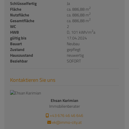
Schlüsselfertig
Ja
2
Fläche
ca. 886,88 m
2
Nutzfläche
ca. 886,88 m
2
Gesamtfläche
ca. 886,88 m
WC
2
2
HWB
D, 101 kWh/m
a
gültig bis
17.04.2024
Bauart
Neubau
Zustand
gepflegt
Hauszustand
neuwertig
Beziehbar
SOFORT
Kontaktieren Sie uns
Ehsan Karimian
Immobilienberater
+43 676 46 46 646
ek@immo-city.at