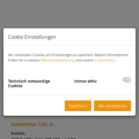
Cookie Einstellungen
Wir verwenden Cookies um Einstellungen zu speichern. Nähere Informationen
finden Sie in unserer
Datenschutzerklärung
und unserer
Cookie Policy
.
Technisch notwendige
immer aktiv
Cookies
Beschreibung
Speichern
Alle akzeptieren
Modernste Halle mit 890 m² in Leobendorf - Ideal für
Lagerzwecke!
Hallenhöhe: 7,82 m
Kosten: