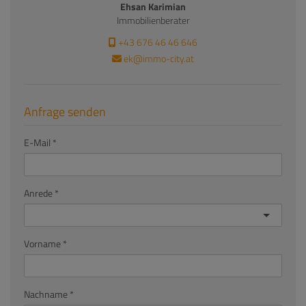
Ehsan Karimian
Immobilienberater
+43 676 46 46 646
ek@immo-city.at
Anfrage senden
E-Mail
Anrede
Vorname
Nachname