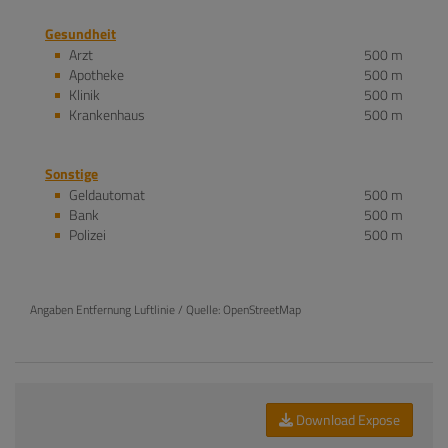
Gesundheit
Arzt
500 m
Apotheke
500 m
Klinik
500 m
Krankenhaus
500 m
Sonstige
Geldautomat
500 m
Bank
500 m
Polizei
500 m
Angaben Entfernung Luftlinie / Quelle: OpenStreetMap
Download Expose