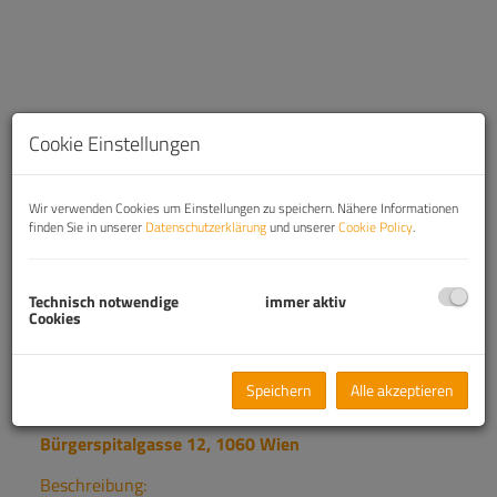
Cookie Einstellungen
Wir verwenden Cookies um Einstellungen zu speichern. Nähere Informationen
finden Sie in unserer
Datenschutzerklärung
und unserer
Cookie Policy
.
Technisch notwendige
immer aktiv
Beschreibung
Cookies
Zentral gelegene Garagenplätze im Doppelparker
Speichern
Alle akzeptieren
System in 1060 Wien
Bürgerspitalgasse 12, 1060 Wien
Beschreibung: