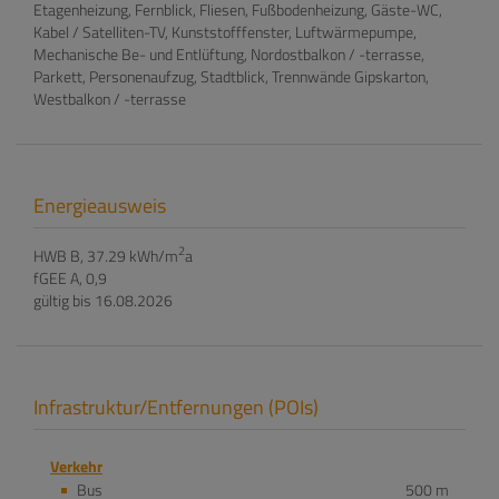
Etagenheizung
Fernblick
Fliesen
Fußbodenheizung
Gäste-WC
Kabel / Satelliten-TV
Kunststofffenster
Luftwärmepumpe
Mechanische Be- und Entlüftung
Nordostbalkon / -terrasse
Parkett
Personenaufzug
Stadtblick
Trennwände Gipskarton
Westbalkon / -terrasse
Energieausweis
2
HWB
B, 37.29 kWh/m
a
fGEE
A, 0,9
gültig bis
16.08.2026
Infrastruktur/Entfernungen (POIs)
Verkehr
Bus
500 m