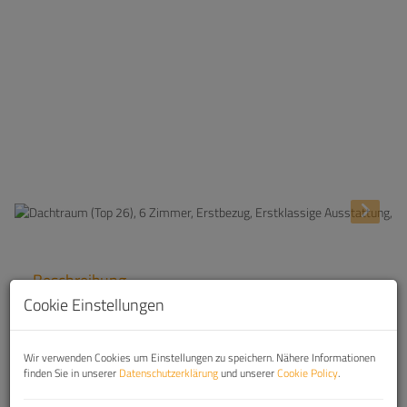
Beschreibung
Cookie Einstellungen
1. Wohnen im 4.Bezirk in zentraler Lage ''Wiedner
Hauptstraße 70''
Wir verwenden Cookies um Einstellungen zu speichern. Nähere Informationen
finden Sie in unserer
Datenschutzerklärung
und unserer
Cookie Policy
.
Ihre neue Traumwohnung: Top 26, DG (6
Zimmer) Wohnfläche: ca. 189,88 m² + Dachterrasse: