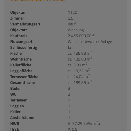
Objektnr.
1120
Zimmer
6,5
Vermarktungsart
Kauf
Objektart
Wohnung
Kaufpreis
2.456.000,00 €
Nutzungsart
Wohnen
Gewerbe
Anlage
Schlüsselfertig
Ja
2
Fläche
ca. 189,88 m
2
Wohnfläche
ca. 189,88 m
2
Kellerfläche
ca. 3,01 m
2
Loggiafläche
ca. 13,22 m
2
Terrassenfläche
ca. 24,04 m
2
Gesamtfläche
ca. 189,88 m
Bäder
3
WC
3
Terrassen
1
Loggien
1
Keller
1
Abstellräume
1
2
HWB
B, 37.29 kWh/m
a
fGEE
A, 0,9