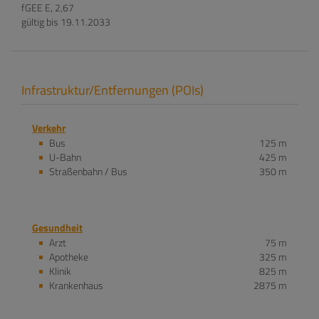
fGEE
E, 2,67
gültig bis
19.11.2033
Infrastruktur/Entfernungen (POIs)
Verkehr
Bus
125 m
U-Bahn
425 m
Straßenbahn / Bus
350 m
Gesundheit
Arzt
75 m
Apotheke
325 m
Klinik
825 m
Krankenhaus
2875 m