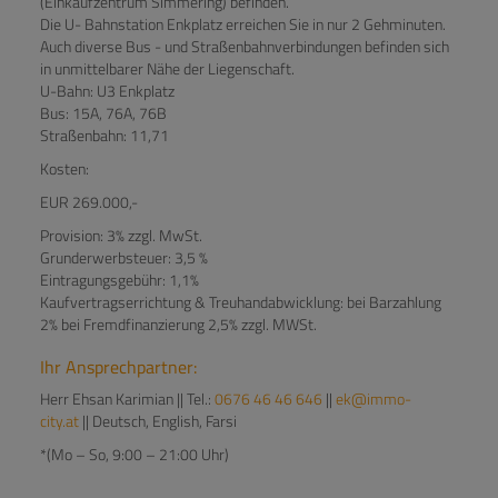
(Einkaufzentrum Simmering) befinden.
Die U- Bahnstation Enkplatz erreichen Sie in nur 2 Gehminuten.
Auch diverse Bus - und Straßenbahnverbindungen befinden sich
in unmittelbarer Nähe der Liegenschaft.
U-Bahn: U3 Enkplatz
Bus: 15A, 76A, 76B
Straßenbahn: 11,71
Kosten:
EUR 269.000,-
Provision: 3% zzgl. MwSt.
Grunderwerbsteuer: 3,5 %
Eintragungsgebühr: 1,1%
Kaufvertragserrichtung & Treuhandabwicklung: bei Barzahlung
2% bei Fremdfinanzierung 2,5% zzgl. MWSt.
Ihr Ansprechpartner:
Herr Ehsan Karimian || Tel.:
0676 46 46 646
||
ek@immo-
city.at
|| Deutsch, English, Farsi
*(Mo – So, 9:00 – 21:00 Uhr)