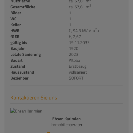
Nutzfläche
ca. 57,81 m
2
Gesamtfläche
ca. 57,81 m
Bäder
1
WC
1
Keller
1
2
HWB
C, 94.3 kWh/m
a
fGEE
E, 2,67
gültig bis
19.11.2033
Baujahr
1920
Letzte Sanierung
2023
Bauart
Altbau
Zustand
Erstbezug
Hauszustand
vollsaniert
Beziehbar
SOFORT
Kontaktieren Sie uns
Ehsan Karimian
Immobilienberater